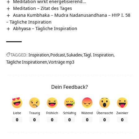
Meditation wirkt energetisierend…
Meditation – Zitat des Tages
Asana Kumbhaka – Mudra Nadanusandhana – HYP I. 58
– Tägliche Inspiration
Abhyasa – Tägliche Inspiration
TAGGED:
Inspiration
Podcast
Sukadev
Tägl. Inspiration
Tägliche Inspirationen
Vorträge mp3
Dein Feedback?
Liebe
Traurig
Fröhlich
Schläfrig
Wütend
Überrascht
Zwinker
0
0
0
0
0
0
0