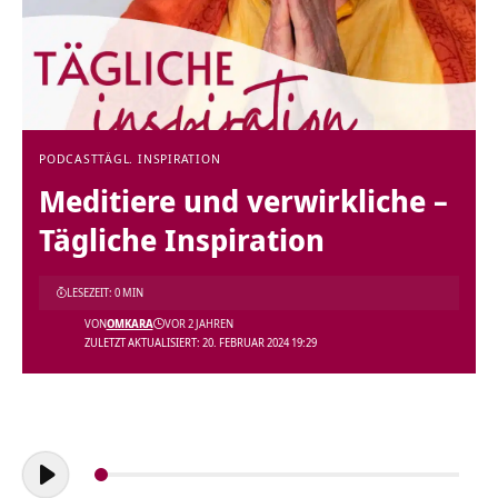
PODCAST
TÄGL. INSPIRATION
Meditiere und verwirkliche –
Tägliche Inspiration
LESEZEIT: 0 MIN
VON
OMKARA
VOR 2 JAHREN
ZULETZT AKTUALISIERT: 20. FEBRUAR 2024 19:29
Audio-
Player