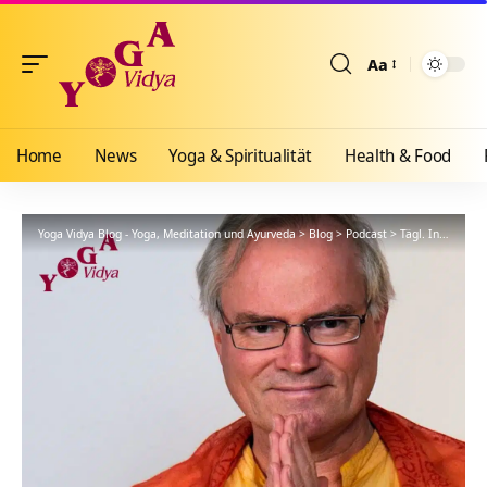
Aa
Größenänderun
Home
News
Yoga & Spiritualität
Health & Food
Yoga Vidya Blog - Yoga, Meditation und Ayurveda
>
Blog
>
Podcast
>
Tägl. Inspiration