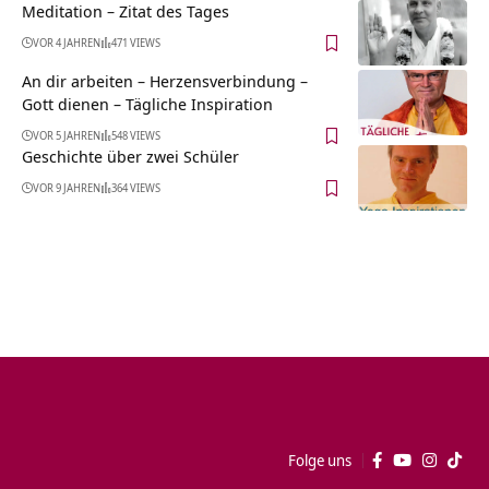
Meditation – Zitat des Tages
VOR 4 JAHREN
471 VIEWS
An dir arbeiten – Herzensverbindung –
Gott dienen – Tägliche Inspiration
VOR 5 JAHREN
548 VIEWS
Geschichte über zwei Schüler
VOR 9 JAHREN
364 VIEWS
Folge uns