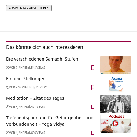
Alternative:
Das könnte dich auch interessieren
Die verschiedenen Samadhi Stufen
VOR 7 JAHREN
548 VIEWS
Einbein-Stellungen
VOR 2 MONATEN
625 VIEWS
Meditation – Zitat des Tages
VOR 3 JAHREN
477 VIEWS
Tiefenentspannung für Geborgenheit und
Verbundenheit – Yoga Vidya
VOR 4 JAHREN
606 VIEWS