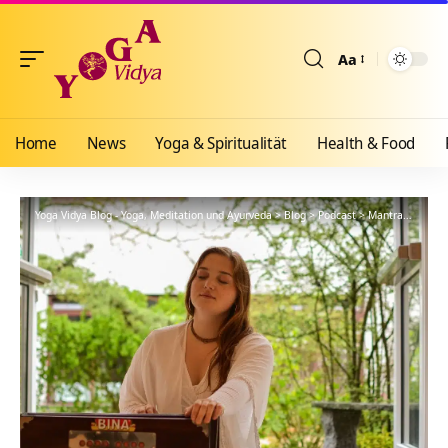
Aa
Größenänderun
Home
News
Yoga & Spiritualität
Health & Food
Yoga Vidya Blog - Yoga, Meditation und Ayurveda
>
Blog
>
Podcast
>
Mantra
>
Naray