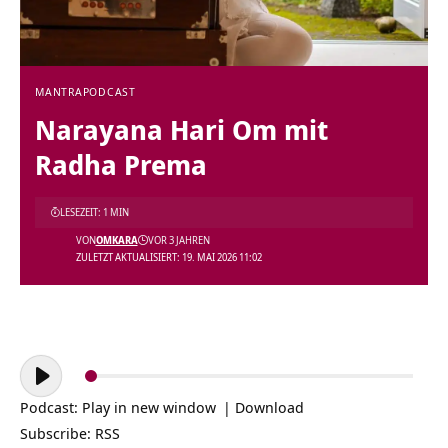
MANTRA
PODCAST
Narayana Hari Om mit
Radha Prema
LESEZEIT: 1 MIN
VON
OMKARA
VOR 3 JAHREN
ZULETZT AKTUALISIERT: 19. MAI 2026 11:02
Audio-
Player
Podcast:
Play in new window
|
Download
Subscribe:
RSS