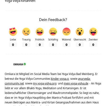
Yoga Vidya Kirtanheft
Dein Feedback?
Liebe
Traurig
Fröhlich
Schläfrig
Wütend
Überrascht
Zwinker
0
0
0
0
0
0
0
OMKARA
Omkara ist Mitglied im Social Media Team bei Yoga Vidya Bad Meinberg. Er
betreut die Yoga Vidya Communities
kinder-yoga.cc
sowie
ayurveda-
community.net
sowie
my.yoga-vidya.org
und
mein.yoga-vidya.de
- An Yoga
liebt er vor allem Bhakti-Yoga, Meditation und Kirtansingen. Er ist
leidenschaftlicher Obertonsänger und Maultrommelspieler. So liegt es nahe,
dass er im Yoga Vidya Hauptblog den Mantra Podcast fortführt und mit
neuen Beiträgen aus Mantra- und Kirtan Gesangsaufnahmen aus dem Haus