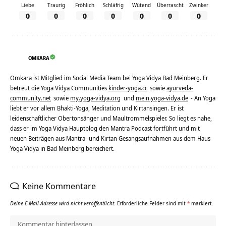
Liebe
Traurig
Fröhlich
Schläfrig
Wütend
Überrascht
Zwinker
0
0
0
0
0
0
0
OMKARA
Omkara ist Mitglied im Social Media Team bei Yoga Vidya Bad Meinberg. Er
betreut die Yoga Vidya Communities
kinder-yoga.cc
sowie
ayurveda-
community.net
sowie
my.yoga-vidya.org
und
mein.yoga-vidya.de
- An Yoga
liebt er vor allem Bhakti-Yoga, Meditation und Kirtansingen. Er ist
leidenschaftlicher Obertonsänger und Maultrommelspieler. So liegt es nahe,
dass er im Yoga Vidya Hauptblog den Mantra Podcast fortführt und mit
neuen Beiträgen aus Mantra- und Kirtan Gesangsaufnahmen aus dem Haus
Yoga Vidya in Bad Meinberg bereichert.
Keine Kommentare
Deine E-Mail-Adresse wird nicht veröffentlicht.
Erforderliche Felder sind mit
*
markiert.