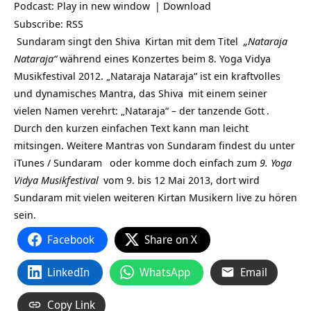
Podcast:
Play in new window
|
Download
Subscribe:
RSS
Sundaram singt den
Shiva
Kirtan mit dem Titel
„Nataraja
Nataraja“
während eines Konzertes beim 8. Yoga Vidya
Musikfestival 2012. „Nataraja Nataraja“ ist ein kraftvolles
und dynamisches Mantra, das
Shiva
mit einem seiner
vielen Namen verehrt:
„Nataraja“ – der tanzende Gott
.
Durch den kurzen einfachen Text kann man leicht
mitsingen. Weitere Mantras von Sundaram findest du unter
iTunes / Sundaram
oder komme doch einfach zum
9. Yoga
Vidya Musikfestival
vom 9. bis 12 Mai 2013, dort wird
Sundaram mit vielen weiteren Kirtan Musikern live zu hören
sein.
Facebook
Share on X
LinkedIn
WhatsApp
Email
Copy Link