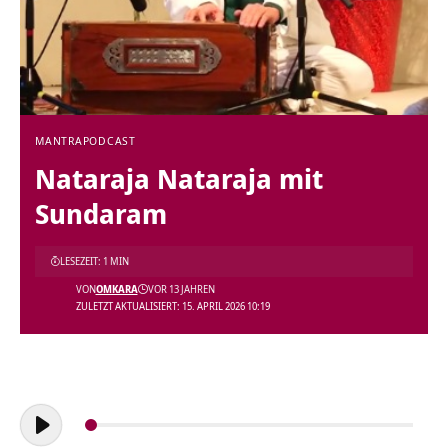
MANTRA
PODCAST
Nataraja Nataraja mit
Sundaram
LESEZEIT: 1 MIN
VON
OMKARA
VOR 13 JAHREN
ZULETZT AKTUALISIERT: 15. APRIL 2026 10:19
Audio-
Player