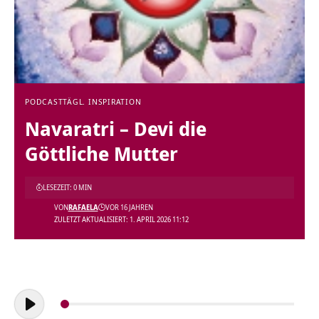
PODCAST
TÄGL. INSPIRATION
Navaratri – Devi die
Göttliche Mutter
LESEZEIT: 0 MIN
VON
RAFAELA
VOR 16 JAHREN
ZULETZT AKTUALISIERT: 1. APRIL 2026 11:12
Audio-
Player