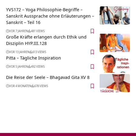
YVS172 – Yoga Philosophie-Begriffe –
Sanskrit Aussprache ohne Erläuterungen –
Sanskrit – Teil 16
VOR 7 JAHREN
481 VIEWS
Große Kräfte erlangen durch Ethik und
Disziplin HYP.III.128
VOR 13 JAHREN
613 VIEWS
Pitta – Tägliche Inspiration
VOR 5 JAHREN
492 VIEWS
Die Reise der Seele – Bhagavad Gita XV 8
VOR 4 MONATEN
678 VIEWS