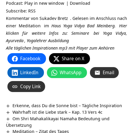
Podcast:
Play in new window
|
Download
Subscribe:
RSS
Kommentar von
Sukadev Bretz
. Gelesen im Anschluss nach
einer
Meditation
im
Haus Yoga Vidya Bad Meinberg.
Hier
klicken für weitere Infos zu:
Seminare
bei Yoga Vidya,
Ayurveda
,
Yogalehrer Ausbildung
Alle täglichen Inspirationen mp3 mit Player zum Anhören
Facebook
Share on X
LinkedIn
WhatsApp
Email
Copy Link
Erkenne, dass Du die Sonne bist – Tägliche Inspiration
Wahrhaft ist die Liebe stark – Kap. 13 Vers 4c
Om Shri Mahakalikayai Namaha Bedeutung und
Übersetzung
Meditation – Zitat des Tages