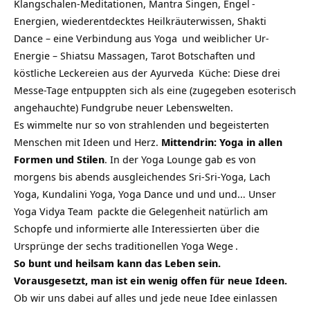
Klangschalen-Meditationen, Mantra Singen,
Engel
-
Energien, wiederentdecktes Heilkräuterwissen, Shakti
Dance – eine Verbindung aus
Yoga
und weiblicher Ur-
Energie – Shiatsu Massagen, Tarot Botschaften und
köstliche Leckereien aus der
Ayurveda
Küche: Diese drei
Messe-Tage entpuppten sich als eine (zugegeben esoterisch
angehauchte) Fundgrube neuer Lebenswelten.
Es wimmelte nur so von strahlenden und begeisterten
Menschen mit Ideen und Herz.
Mittendrin: Yoga in allen
Formen und Stilen
. In der Yoga Lounge gab es von
morgens bis abends ausgleichendes Sri-Sri-Yoga, Lach
Yoga, Kundalini Yoga, Yoga Dance und und und… Unser
Yoga Vidya Team
packte die Gelegenheit natürlich am
Schopfe und informierte alle Interessierten über die
Ursprünge der sechs traditionellen
Yoga Wege
.
So bunt und heilsam kann das Leben sein.
Vorausgesetzt, man ist ein wenig offen für neue Ideen.
Ob wir uns dabei auf alles und jede neue Idee einlassen