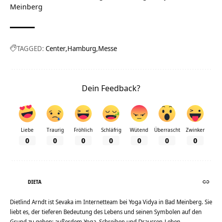
Meinberg
TAGGED:
Center
Hamburg
Messe
Dein Feedback?
Liebe
Traurig
Fröhlich
Schläfrig
Wütend
Überrascht
Zwinker
0
0
0
0
0
0
0
DIETA
Dietlind Arndt ist Sevaka im Internetteam bei Yoga Vidya in Bad Meinberg. Sie
liebt es, der tieferen Bedeutung des Lebens und seinen Symbolen auf den
Grund zu gehen; außerdem Yoga, Schreiben und Draussen-Leben.