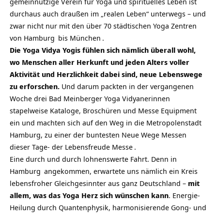
gemeinnützige Verein für Yoga und spirituelles Leben ist
durchaus auch draußen im „realen Leben“ unterwegs – und
zwar nicht nur mit den über
70 städtischen Yoga Zentren
von
Hamburg
bis
München
.
Die Yoga Vidya Yogis fühlen sich nämlich überall wohl,
wo Menschen aller Herkunft und jeden Alters voller
Aktivität und Herzlichkeit dabei sind, neue Lebenswege
zu erforschen.
Und darum packten in der vergangenen
Woche drei Bad Meinberger Yoga Vidyanerinnen
stapelweise Kataloge, Broschüren und Messe Equipment
ein und machten sich auf den Weg in die Metropolenstadt
Hamburg, zu einer der buntesten Neue Wege Messen
dieser Tage- der
Lebensfreude Messe
.
Eine durch und durch lohnenswerte Fahrt. Denn in
Hamburg
angekommen, erwartete uns nämlich ein Kreis
lebensfroher Gleichgesinnter aus ganz Deutschland –
mit
allem, was das Yoga Herz sich wünschen kann
. Energie-
Heilung durch Quantenphysik, harmonisierende Gong- und