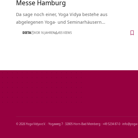
Messe Hamburg
Da sage noch einer, Yoga Vidya bestehe aus
abgelegenen Yoga- und Seminarhäusern…
DIETA
VOR 16 JAHREN
455 VIEWS
© 2026 Yoga Vidya e.V. · Yogaweg 7 · 32805 Horn‑Bad Meinberg · +49 5234 87‑0 · info@yoga