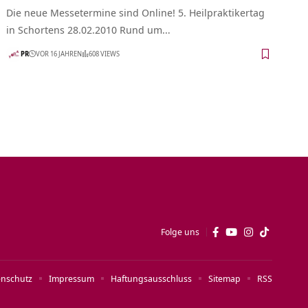
Die neue Messetermine sind Online! 5. Heilpraktikertag
in Schortens 28.02.2010 Rund um…
PR
VOR 16 JAHREN
608 VIEWS
Folge uns
enschutz
Impressum
Haftungsausschluss
Sitemap
RSS