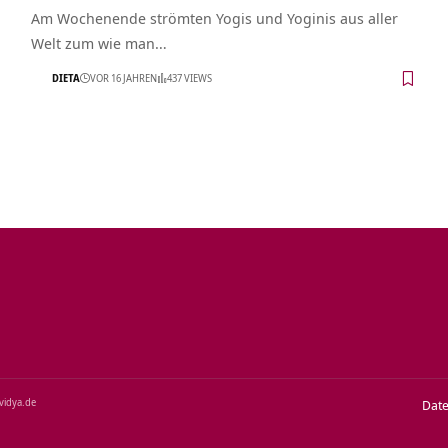
Am Wochenende strömten Yogis und Yoginis aus aller
Welt zum wie man…
DIETA
VOR 16 JAHREN
437 VIEWS
‑vidya.de
Dat