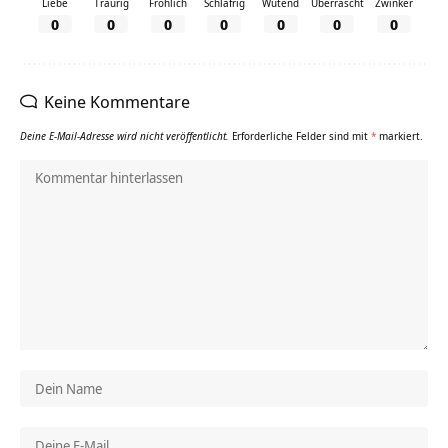
Liebe
Traurig
Fröhlich
Schläfrig
Wütend
Überrascht
Zwinker
0
0
0
0
0
0
0
Keine Kommentare
Deine E-Mail-Adresse wird nicht veröffentlicht.
Erforderliche Felder sind mit
*
markiert.