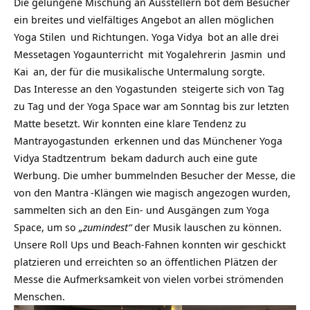
Die gelungene Mischung an Ausstellern bot dem Besucher
ein breites und vielfältiges Angebot an allen möglichen
Yoga Stilen
und Richtungen.
Yoga Vidya
bot an alle drei
Messetagen
Yogaunterricht
mit
Yogalehrerin
Jasmin
und
Kai
an, der für die musikalische Untermalung sorgte.
Das Interesse an den
Yogastunden
steigerte sich von Tag
zu Tag und der Yoga Space war am Sonntag bis zur letzten
Matte besetzt. Wir konnten eine klare Tendenz zu
Mantrayogastunden
erkennen und das
Münchener Yoga
Vidya Stadtzentrum
bekam dadurch auch eine gute
Werbung. Die umher bummelnden Besucher der Messe, die
von den
Mantra
-Klängen wie magisch angezogen wurden,
sammelten sich an den Ein- und Ausgängen zum Yoga
Space, um so
„zumindest“
der Musik lauschen zu können.
Unsere Roll Ups und Beach-Fahnen konnten wir geschickt
platzieren und erreichten so an öffentlichen Plätzen der
Messe die Aufmerksamkeit von vielen vorbei strömenden
Menschen.