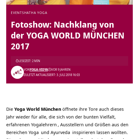
EVENTS
HATHA YOGA
Fotoshow: Nachklang von
der YOGA WORLD MÜNCHEN
2017
LESEZEIT: 2 MIN
VON
YOGA-VIDYA
VOR 9 JAHREN
ZULETZT AKTUALISIERT: 3. JULI 2018 16:03
Die
Yoga World München
öffnete ihre Tore auch dieses
Jahr wieder für alle, die sich von der bunten Vielfalt,
erfahrenen
Yogalehrern
, Ausstellern und Größen aus den
Bereichen
Yoga
und
Ayurveda
inspirieren lassen wollten.