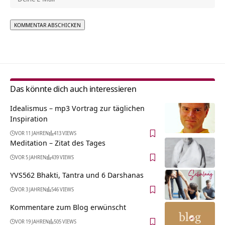
Alternative:
Das könnte dich auch interessieren
Idealismus – mp3 Vortrag zur täglichen
Inspiration
VOR 11 JAHREN
413 VIEWS
Meditation – Zitat des Tages
VOR 5 JAHREN
439 VIEWS
YVS562 Bhakti, Tantra und 6 Darshanas
VOR 3 JAHREN
546 VIEWS
Kommentare zum Blog erwünscht
VOR 19 JAHREN
505 VIEWS