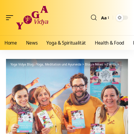
Aa
Größenänderun
Home
News
Yoga & Spiritualität
Health & Food
Yoga Vidya Blog - Yoga, Meditation und Ayurveda
>
Blog
>
News
>
Events
>
Fotoshow