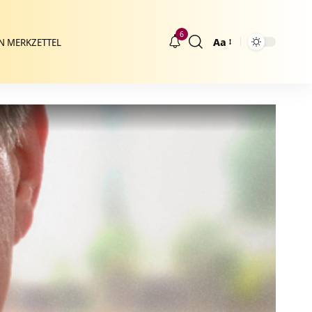
6
Aa
N MERKZETTEL
Größenänderung