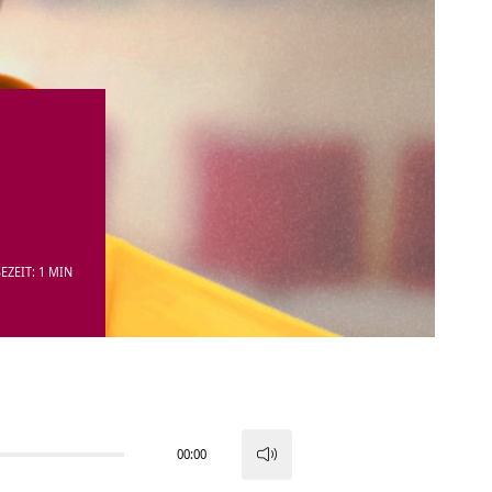
EZEIT: 1 MIN
00:00
Pfeiltasten