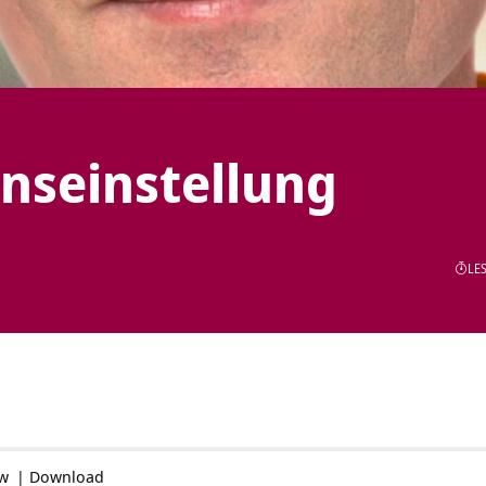
enseinstellung
LES
ow
|
Download