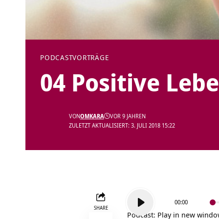
PODCAST
VORTRÄGE
04 Positive Leb
VON
OMKARA
VOR 9 JAHREN
ZULETZT AKTUALISIERT: 3. JULI 2018 15:22
Audio-
00:00
Player
SHARE
Podcast:
Play in new wind