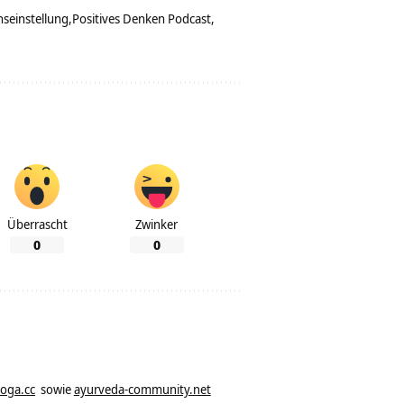
nseinstellung
Positives Denken Podcast
Überrascht
Zwinker
0
0
yoga.cc
sowie
ayurveda-community.net