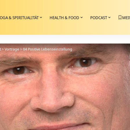
OGA & SPIRITUALITÄT
HEALTH & FOOD
PODCAST
MEI
t
>
Vorträge
>
04 Positive Lebenseinstellung