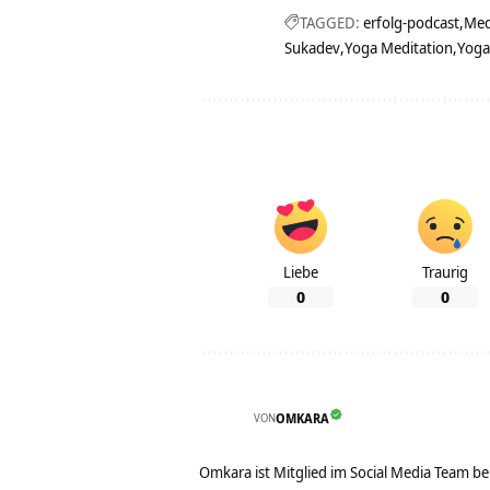
TAGGED:
erfolg-podcast
Med
Sukadev
Yoga Meditation
Yoga
Liebe
Traurig
0
0
VON
OMKARA
Omkara ist Mitglied im Social Media Team b