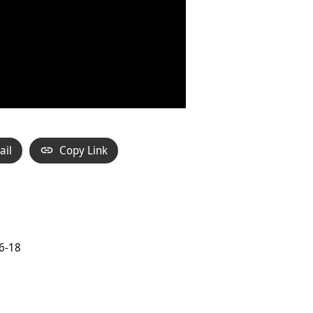
ail
Copy Link
6-18