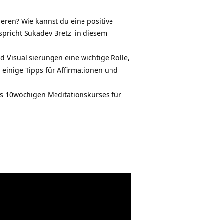
Hoch/Runter
benutzen,
ieren? Wie kannst du eine positive
um
spricht
Sukadev Bretz
in diesem
die
Lautstärke
d Visualisierungen eine wichtige Rolle,
zu
einige Tipps für Affirmationen und
regeln.
des 10wöchigen
Meditationskurses für