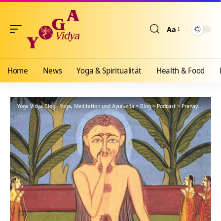
Aa
Größenänderun
Home
News
Yoga & Spiritualität
Health & Food
Yoga Vidya Blog - Yoga, Meditation und Ayurveda
>
Blog
>
Podcast
>
Pranayama
>
Au