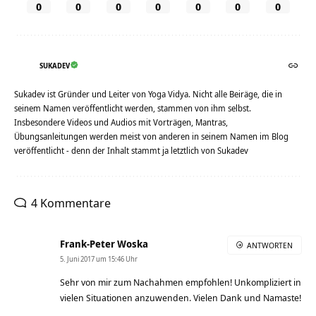
0
0
0
0
0
0
0
SUKADEV
Sukadev ist Gründer und Leiter von Yoga Vidya. Nicht alle Beiräge, die in
seinem Namen veröffentlicht werden, stammen von ihm selbst.
Insbesondere Videos und Audios mit Vorträgen, Mantras,
Übungsanleitungen werden meist von anderen in seinem Namen im Blog
veröffentlicht - denn der Inhalt stammt ja letztlich von Sukadev
4 Kommentare
Frank-Peter Woska
ANTWORTEN
5. Juni 2017 um 15:46 Uhr
Sehr von mir zum Nachahmen empfohlen! Unkompliziert in
vielen Situationen anzuwenden. Vielen Dank und Namaste!