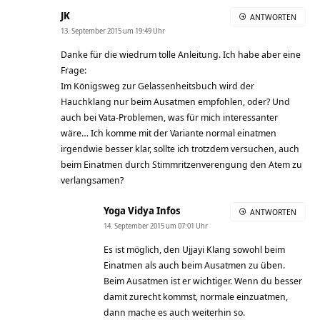
JK
ANTWORTEN
13. September 2015 um 19:49 Uhr
Danke für die wiedrum tolle Anleitung. Ich habe aber eine
Frage:
Im Königsweg zur Gelassenheitsbuch wird der
Hauchklang nur beim Ausatmen empfohlen, oder? Und
auch bei Vata-Problemen, was für mich interessanter
wäre… Ich komme mit der Variante normal einatmen
irgendwie besser klar, sollte ich trotzdem versuchen, auch
beim Einatmen durch Stimmritzenverengung den Atem zu
verlangsamen?
Yoga Vidya Infos
ANTWORTEN
14. September 2015 um 07:01 Uhr
Es ist möglich, den Ujjayi Klang sowohl beim
Einatmen als auch beim Ausatmen zu üben.
Beim Ausatmen ist er wichtiger. Wenn du besser
damit zurecht kommst, normale einzuatmen,
dann mache es auch weiterhin so.