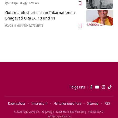
VOR 3 JAHREN
576 VIEWS
Gott manifestiert sich in Inkarnationen –
Bhagavad Gita IX. 10 und 11
VOR 11 MONATEN
779 VIEWS
Folge uns
Datenschutz
Impressum
Haftungsausschluss
Sitemap
RSS
© 2026 Yoga Vidya e.V. · Yogaweg 7 · 32805 Horn‑Bad Meinberg · +49 5234 87‑0 ·
info@yoga‑vidya.de