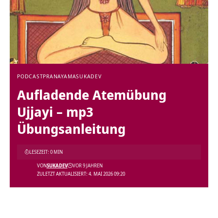
PODCAST
PRANAYAMA
SUKADEV
Aufladende Atemübung
Ujjayi – mp3
Übungsanleitung
LESEZEIT: 0 MIN
VON
SUKADEV
VOR 9 JAHREN
ZULETZT AKTUALISIERT: 4. MAI 2026 09:20