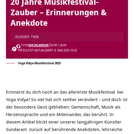
20 Jahre Musikfestival-
Zauber – Erinnerungen &
Anekdote
LESEZEIT: 7 MIN
VON
SOCIALMEDIA
VOR 1 JAHR
ZULETZT AKTUALISIERT: 8. MAI 2025 16:42
Yoga Vidya Musikfestival 2025
Erinnerst du dich noch an das allererste
Musikfestival
bei
Yoga Vidya? So viel hat sich seither verändert – und doch ist
der besondere Geist geblieben:
Gemeinschaft
, Musik als
Herzenssprache und ein Miteinander, das berührt. In
diesem Artikel blickt einer unserer langjährigen Künstler
Sundaram
zurück auf berührende Anekdoten, lehrreiche