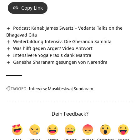
Copy Link
Podcast Kanal: James Swartz – Vedanta Talks on the
Bhagavad Gita
Weiterbildung Intensiv: Die Gheranda Samhita
Was hilft gegen Ärger? Video Antwort
Intensivere Yoga Praxis dank Mantra
Ganesha Sharanam gesungen von Narendra
TAGGED:
Interview
Musikfestival
Sundaram
Dein Feedback?
Liebe
Traurig
Fröhlich
Schläfrig
Wütend
Überrascht
Zwinker