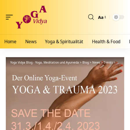
Aa
Größenänderun
Home
News
Yoga & Spiritualität
Health & Food
Yoga Vidya Blog - Yoga, Meditation und Ayurveda
>
Blog
>
News
>
Events
>
Der Yoga