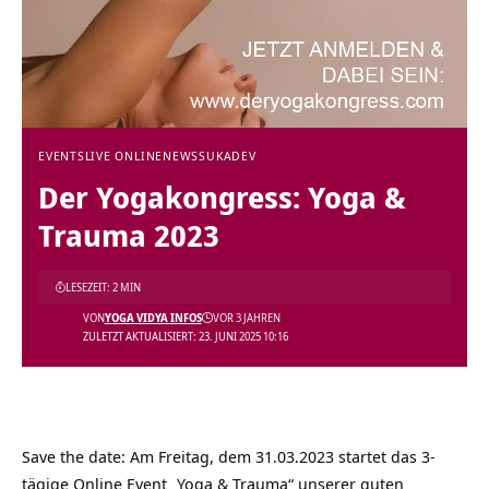
EVENTS
LIVE ONLINE
NEWS
SUKADEV
Der Yogakongress: Yoga &
Trauma 2023
LESEZEIT: 2 MIN
VON
YOGA VIDYA INFOS
VOR 3 JAHREN
ZULETZT AKTUALISIERT: 23. JUNI 2025 10:16
Save the date: Am Freitag, dem 31.03.2023 startet das 3-
tägige Online Event „Yoga & Trauma“ unserer guten