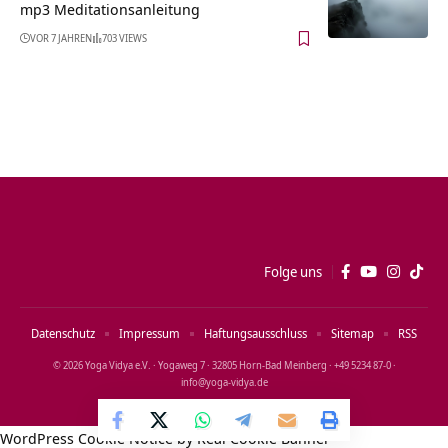
mp3 Meditationsanleitung
VOR 7 JAHREN
703 VIEWS
Folge uns
Datenschutz
Impressum
Haftungsausschluss
Sitemap
RSS
© 2026 Yoga Vidya e.V. · Yogaweg 7 · 32805 Horn‑Bad Meinberg · +49 5234 87‑0 ·
info@yoga‑vidya.de
WordPress Cookie Notice by Real Cookie Banner