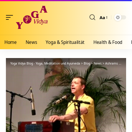
Aa
Größenänderun
Home
News
Yoga & Spiritualität
Health & Food
Yoga Vidya Blog - Yoga, Meditation und Ayurveda
>
Blog
>
News
>
Ashrams
>
Bad Me