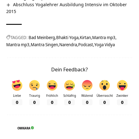
Abschluss Yogalehrer Ausbildung Intensiv im Oktober
2015
TAGGED:
Bad Meinberg
Bhakti Yoga
Kirtan
Mantra mp3
Mantra mp3
Mantra Singen
Narendra
Podcast
Yoga Vidya
Dein Feedback?
Liebe
Traurig
Fröhlich
Schläfrig
Wütend
Überrascht
Zwinker
0
0
0
0
0
0
0
OMKARA