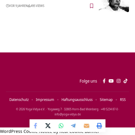
VOR 9 JAHREN
495 VIEWS
Folge uns
Datenschutz
Impressum
Haftungsausschluss
Sitemap
RSS
© 2026 Yoga Vidya e.V. · Yogaweg 7 · 32805 Horn‑Bad Meinberg · +49 5234 87‑0 ·
info@yoga‑vidya.de
WordPress Cookie Notice by Real Cookie Banner