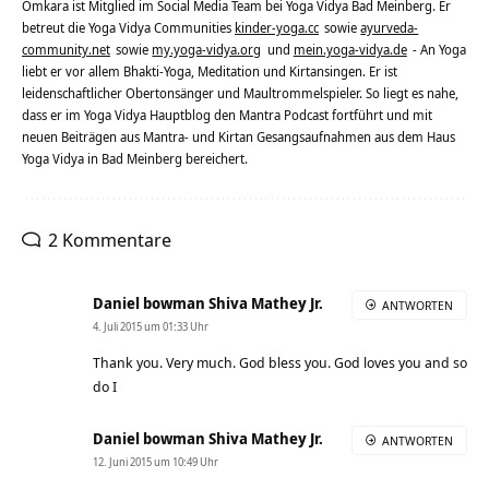
Omkara ist Mitglied im Social Media Team bei Yoga Vidya Bad Meinberg. Er
betreut die Yoga Vidya Communities
kinder-yoga.cc
sowie
ayurveda-
community.net
sowie
my.yoga-vidya.org
und
mein.yoga-vidya.de
- An Yoga
liebt er vor allem Bhakti-Yoga, Meditation und Kirtansingen. Er ist
leidenschaftlicher Obertonsänger und Maultrommelspieler. So liegt es nahe,
dass er im Yoga Vidya Hauptblog den Mantra Podcast fortführt und mit
neuen Beiträgen aus Mantra- und Kirtan Gesangsaufnahmen aus dem Haus
Yoga Vidya in Bad Meinberg bereichert.
2 Kommentare
Daniel bowman Shiva Mathey Jr.
ANTWORTEN
4. Juli 2015 um 01:33 Uhr
Thank you. Very much. God bless you. God loves you and so
do I
Daniel bowman Shiva Mathey Jr.
ANTWORTEN
12. Juni 2015 um 10:49 Uhr