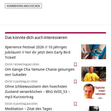
Alternative:
Das könnte dich auch interessieren
Xperience Festival 2026 // 10 jähriges
Jubiläum! // Hol dir jetzt dein Early Bird
Ticket!
VOR 7 MONATEN
842 VIEWS
Om Gange Cha Yamune Chaiva gesungen
von Sukadev
VOR 15 JAHREN
421 VIEWS
Ohne Ichbewusstsein den hoechsten
Zustand verwirklichen – BhG XVIII_53 –
mp3 Kurzvortrag
VOR 18 JAHREN
464 VIEWS
Meditation – Zitat des Tages