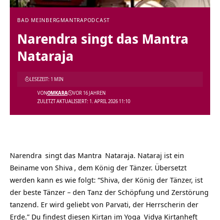
BAD MEINBERG
MANTRA
PODCAST
Narendra singt das Mantra
Nataraja
LESEZEIT: 1 MIN
VON
OMKARA
VOR 16 JAHREN
ZULETZT AKTUALISIERT: 1. APRIL 2026 11:10
Narendra
singt das
Mantra
Nataraja. Nataraj ist ein
Beiname von
Shiva
, dem König der Tänzer. Übersetzt
werden kann es wie folgt: “Shiva, der König der Tänzer, ist
der beste Tänzer – den Tanz der Schöpfung und Zerstörung
tanzend. Er wird geliebt von Parvati, der Herrscherin der
Erde.” Du findest diesen Kirtan im
Yoga
Vidya
Kirtanheft