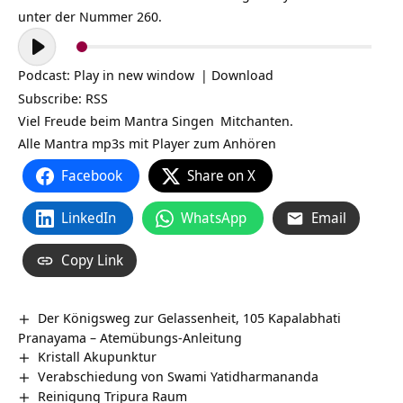
unter der Nummer 260.
Audio-
Player
Podcast:
Play in new window
|
Download
Subscribe:
RSS
Viel Freude beim
Mantra Singen
Mitchanten.
Alle Mantra mp3s mit Player zum Anhören
Facebook
Share on X
LinkedIn
WhatsApp
Email
Copy Link
Der Königsweg zur Gelassenheit, 105 Kapalabhati
Pranayama – Atemübungs-Anleitung
Kristall Akupunktur
Verabschiedung von Swami Yatidharmananda
Reinigung Tripura Raum