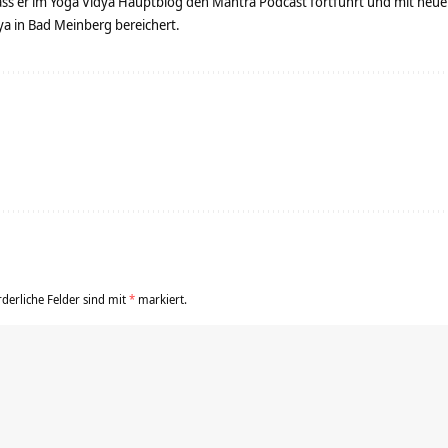
dass er im Yoga Vidya Hauptblog den Mantra Podcast fortführt und mit neue
 in Bad Meinberg bereichert.
rderliche Felder sind mit
*
markiert.