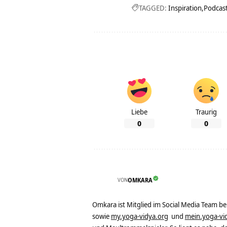
TAGGED:
Inspiration
Podcas
Liebe
Traurig
0
0
VON
OMKARA
Omkara ist Mitglied im Social Media Team b
sowie
my.yoga-vidya.org
und
mein.yoga-vi