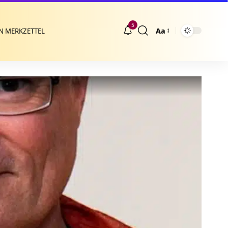
5
Aa
N MERKZETTEL
Größenänderung