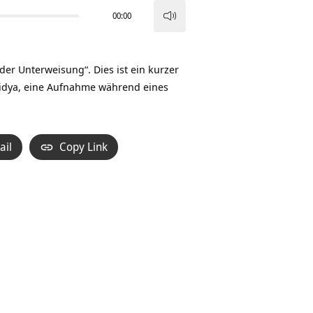
00:00
Pfeiltasten
Hoch/Runter
benutzen,
r Unterweisung“. Dies ist ein kurzer
um
Vidya, eine Aufnahme während eines
die
Lautstärke
zu
ail
Copy Link
regeln.