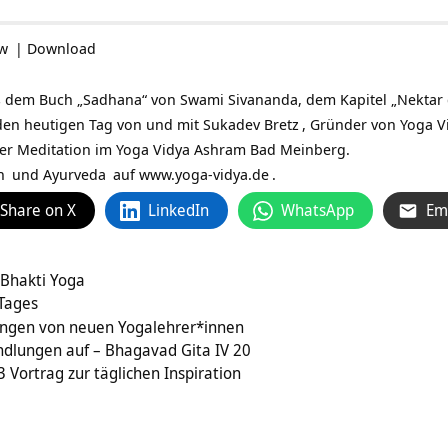
ow
|
Download
 dem Buch „Sadhana“ von Swami Sivananda, dem Kapitel „Nektar de
r den heutigen Tag von und mit
Sukadev Bretz
, Gründer von Yoga 
ner Meditation im Yoga Vidya Ashram Bad Meinberg.
n
und
Ayurveda
auf
www.yoga-vidya.de
.
Share on X
LinkedIn
WhatsApp
Em
 Bhakti Yoga
 Tages
sungen von neuen Yogalehrer*innen
ndlungen auf – Bhagavad Gita IV 20
 Vortrag zur täglichen Inspiration