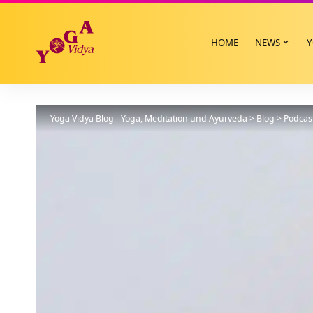
HOME
NEWS
Y
Yoga Vidya Blog - Yoga, Meditation und Ayurveda
>
Blog
>
Podcas