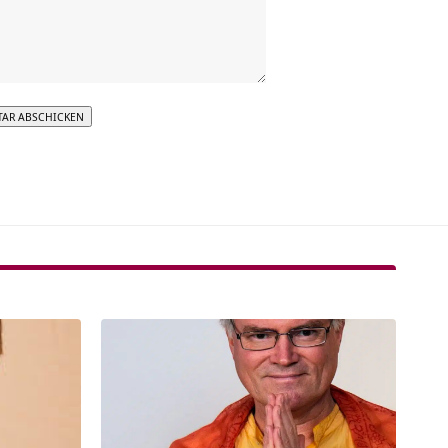
tive: