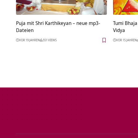
Puja mit Shri Karthikeyan – neue mp3-
Tumi Bhaja
Dateien
Vidya
VOR 19 JAHREN
551 VIEWS
VOR 15 JAHREN