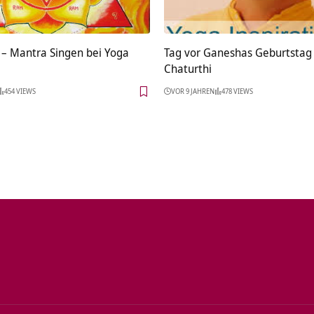
 – Mantra Singen bei Yoga
Tag vor Ganeshas Geburtsta
Chaturthi
454 VIEWS
VOR 9 JAHREN
478 VIEWS