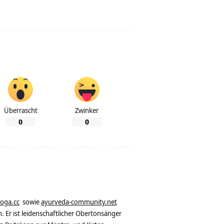
Überrascht
Zwinker
0
0
yoga.cc
sowie
ayurveda-community.net
. Er ist leidenschaftlicher Obertonsänger