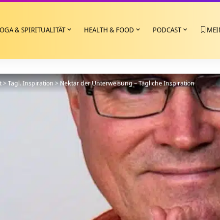
OGA & SPIRITUALITÄT
HEALTH & FOOD
PODCAST
MEI
t
>
Tägl. Inspiration
>
Nektar der Unterweisung – Tägliche Inspiration