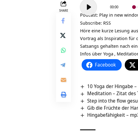
Audio-
00:00
Player
SHARE
Podcast:
Play in new wind
Subscribe:
RSS
Höre eine kurze Lesung aus
Vortrag als Inspiration fü
Satsangs gehalten nach ei
Infos über
Yoga
,
Meditatio
Facebook
10 Yoga der Hingabe –
Meditation – Zitat des
Step into the flow ge
Gib die Früchte der Ha
Hingabefähigkeit – mp3