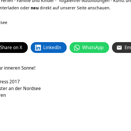
 Ferien · Familie und Kinder · Yogalehrer-Ausbildungen · Kunst u
unterladen oder
neu
direkt auf unserer Seite anschauen.
dsee
Share on X
LinkedIn
WhatsApp
Em
ur inneren Sonne!
ress 2017
ster an der Nordsee
ren