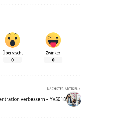
Überrascht
Zwinker
0
0
NÄCHSTER ARTIKEL
entration verbessern – YVS018