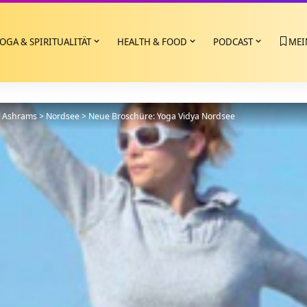
OGA & SPIRITUALITÄT
HEALTH & FOOD
PODCAST
MEI
>
Ashrams
>
Nordsee
>
Neue Broschüre: Yoga Vidya Nordsee