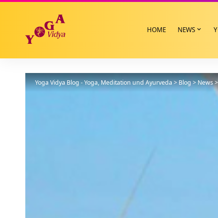
HOME
NEWS
Y
Yoga Vidya Blog - Yoga, Meditation und Ayurveda
>
Blog
>
News