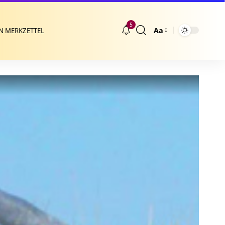
5
Aa
N MERKZETTEL
Größenänderung