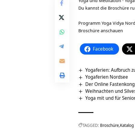
Yoga und Meditation · Yoga
Du kannst die Broschüre r
Programm Yoga Vidya Nor
Broschüre anschauen
Facebook
Yogaferien: Aufbruch z
Yogaferien Nordsee
Der Online Fastenkong
Weihnachten und Silve
Yoga mit und für Senio
TAGGED:
Broschüre
Katalog