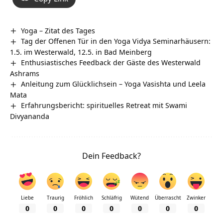
Yoga – Zitat des Tages
Tag der Offenen Tür in den Yoga Vidya Seminarhäusern:
1.5. im Westerwald, 12.5. in Bad Meinberg
Enthusiastisches Feedback der Gäste des Westerwald
Ashrams
Anleitung zum Glücklichsein – Yoga Vasishta und Leela
Mata
Erfahrungsbericht: spirituelles Retreat mit Swami
Divyananda
Dein Feedback?
Liebe
Traurig
Fröhlich
Schläfrig
Wütend
Überrascht
Zwinker
0
0
0
0
0
0
0