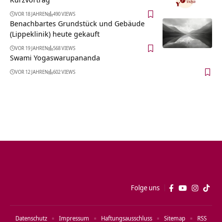
VOR 18 JAHREN
490 VIEWS
Benachbartes Grundstück und Gebäude
(Lippeklinik) heute gekauft
VOR 19 JAHREN
568 VIEWS
Swami Yogaswarupananda
VOR 12 JAHREN
602 VIEWS
Folge uns
Datenschutz
Impressum
Haftungsausschluss
Sitemap
RSS