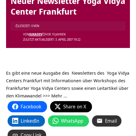
Neuer Newsletter Yoga Vidya
Center Frankfurt
LESEZEIT: 0 MIN
VON
SUKADEV
VOR 19 JAHREN
ZULETZT AKTUALISIERT: 3. APRIL 2007 19:22
Es gibt eine neue Ausgabe des
Newsletters des Yoga Vidya
Centers Frankfurt
mit Informationen über Workshops des
Frankfurter Yoga Vidya Centers sowie einen Leitartikel über
den Klimawandel
>>> Mehr …
Facebook
Share on X
LinkedIn
WhatsApp
Email
Copy Link