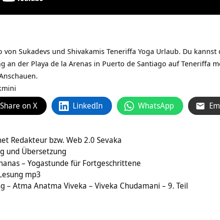
o von Sukadevs und Shivakamis Teneriffa Yoga Urlaub. Du kannst
an der Playa de la Arenas in Puerto de Santiago auf Teneriffa m
m Anschauen.
kmini
Share on X
LinkedIn
WhatsApp
Em
rnet Redakteur bzw. Web 2.0 Sevaka
ng und Übersetzung
hanas – Yogastunde für Fortgeschrittene
– Lesung mp3
ng – Atma Anatma Viveka – Viveka Chudamani – 9. Teil