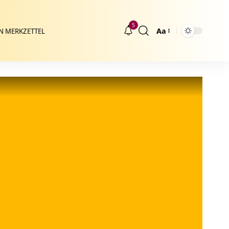
5
Aa
N MERKZETTEL
Größenänderung