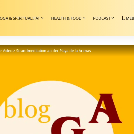
OGA & SPIRITUALITÄT
HEALTH & FOOD
PODCAST
MEI
>
Video
>
Strandmeditation an der Playa de la Arenas