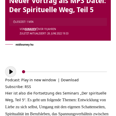
Neuer Vortrag als MP3 Datei:
Der Spirituelle Weg, Teil 5
LESEZEIT: 1 MIN
VON
SUKADEV
VOR 19 JAHREN
ZULETZT AKTUALISIERT: 28. JUNI 2022 19:33
midlourney hu
Audio-
Player
Podcast:
Play in new window
|
Download
Subscribe:
RSS
Hier ist also die Fortsetzung des Seminars „Der spirituelle
Weg, Teil 5“.
Es geht um folgende Themen: Entwicklung von
Liebe zu sich selbst, Umgang mit den eigenen Schattenseiten,
Spiritualität im Berufsleben, das Spannungsverhältnis zwischen