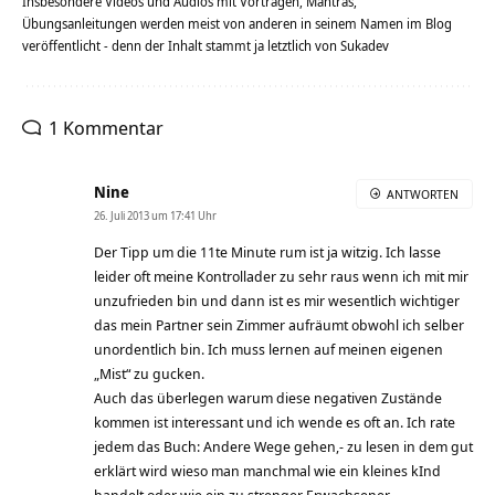
Insbesondere Videos und Audios mit Vorträgen, Mantras,
Übungsanleitungen werden meist von anderen in seinem Namen im Blog
veröffentlicht - denn der Inhalt stammt ja letztlich von Sukadev
1 Kommentar
Nine
ANTWORTEN
26. Juli 2013 um 17:41 Uhr
Der Tipp um die 11te Minute rum ist ja witzig. Ich lasse
leider oft meine Kontrollader zu sehr raus wenn ich mit mir
unzufrieden bin und dann ist es mir wesentlich wichtiger
das mein Partner sein Zimmer aufräumt obwohl ich selber
unordentlich bin. Ich muss lernen auf meinen eigenen
„Mist“ zu gucken.
Auch das überlegen warum diese negativen Zustände
kommen ist interessant und ich wende es oft an. Ich rate
jedem das Buch: Andere Wege gehen,- zu lesen in dem gut
erklärt wird wieso man manchmal wie ein kleines kInd