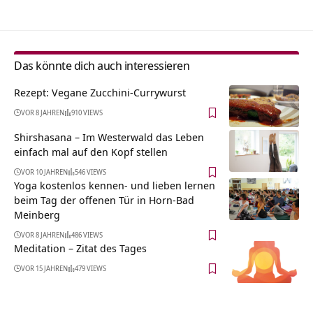
Das könnte dich auch interessieren
Rezept: Vegane Zucchini-Currywurst
VOR 8 JAHREN
910 VIEWS
Shirshasana – Im Westerwald das Leben
einfach mal auf den Kopf stellen
VOR 10 JAHREN
546 VIEWS
Yoga kostenlos kennen- und lieben lernen
beim Tag der offenen Tür in Horn-Bad
Meinberg
VOR 8 JAHREN
486 VIEWS
Meditation – Zitat des Tages
VOR 15 JAHREN
479 VIEWS