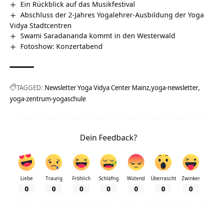
Ein Rückblick auf das Musikfestival
Abschluss der 2-Jahres Yogalehrer-Ausbildung der Yoga
Vidya Stadtcentren
Swami Saradananda kommt in den Westerwald
Fotoshow: Konzertabend
TAGGED:
Newsletter Yoga Vidya Center Mainz
yoga-newsletter
yoga-zentrum-yogaschule
Dein Feedback?
Liebe
Traurig
Fröhlich
Schläfrig
Wütend
Überrascht
Zwinker
0
0
0
0
0
0
0