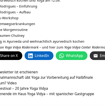
yurvedisch kochen und Yoga am 12.09.
Rodrigues – Einführung
Rodrigues – Aufbau
gs-Workshop
Atemwegserkrankungen
che Morgenroutine
flaumen-Chutney
ng in Ayurveda und weihnachtlich ayurvedisch kochen
von Yoga Vidya Rödermark
– und hier zum
Yoga Vidya Center Röderm
Share on X
LinkedIn
WhatsApp
Em
sletter ist erschienen
nalmannschaft übt Yoga zur Vorbereitung auf Halbfinale
hum? Video
estival – 20 Jahre Yoga Vidya
nende im Haus Yoga Vidya – mit spanischer Gastgruppe