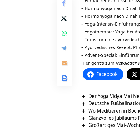
– Für Kurzentschlossene: A
– Hormonyoga nach Dinah 
– Hormonyoga nach Dinah 
– Yoga-Intensiv-Einführun
– Yogatherapie: Yoga bei 
– Tipps für eine ayurvedis
– Ayurvedisches Rezept: P
– Advent-Special: Einführu
Hier geht’s zum
Newsletter 
Facebook
Der Yoga Vidya Mai New
Deutsche Fußballnatio
Wo Meditieren in Boc
Glanzvolles Jubiläums F
Großartiges Mai-Woche