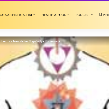
OGA & SPIRITUALITÄT
HEALTH & FOOD
PODCAST
MEI
>
Events
>
Newsletter Yoga Vidya Rödermark