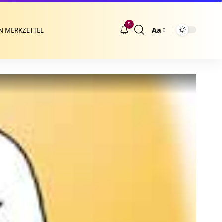
5
Aa
N MERKZETTEL
Größenänderung