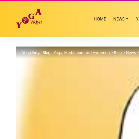
HOME
NEWS
Y
Yoga Vidya Blog - Yoga, Meditation und Ayurveda
>
Blog
>
News