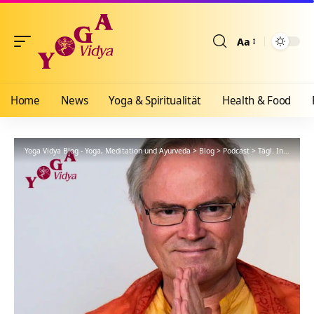
Aa
Größenänderun
Home
News
Yoga & Spiritualität
Health & Food
Yoga Vidya Blog - Yoga, Meditation und Ayurveda
>
Blog
>
Podcast
>
Tägl. Inspiration