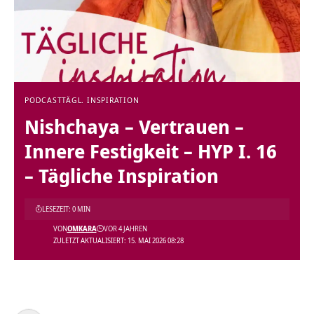
PODCAST
TÄGL. INSPIRATION
Nishchaya – Vertrauen –
Innere Festigkeit – HYP I. 16
– Tägliche Inspiration
LESEZEIT: 0 MIN
VON
OMKARA
VOR 4 JAHREN
ZULETZT AKTUALISIERT: 15. MAI 2026 08:28