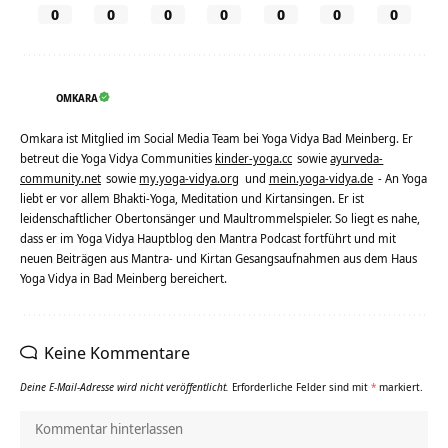
0
0
0
0
0
0
0
OMKARA
Omkara ist Mitglied im Social Media Team bei Yoga Vidya Bad Meinberg. Er
betreut die Yoga Vidya Communities
kinder-yoga.cc
sowie
ayurveda-
community.net
sowie
my.yoga-vidya.org
und
mein.yoga-vidya.de
- An Yoga
liebt er vor allem Bhakti-Yoga, Meditation und Kirtansingen. Er ist
leidenschaftlicher Obertonsänger und Maultrommelspieler. So liegt es nahe,
dass er im Yoga Vidya Hauptblog den Mantra Podcast fortführt und mit
neuen Beiträgen aus Mantra- und Kirtan Gesangsaufnahmen aus dem Haus
Yoga Vidya in Bad Meinberg bereichert.
Keine Kommentare
Deine E-Mail-Adresse wird nicht veröffentlicht.
Erforderliche Felder sind mit
*
markiert.