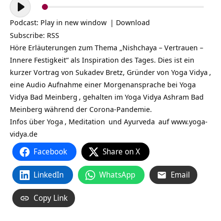
Audio-
Player
Podcast:
Play in new window
|
Download
Subscribe:
RSS
Höre Erläuterungen zum Thema „Nishchaya – Vertrauen –
Innere Festigkeit“ als Inspiration des Tages. Dies ist ein
kurzer Vortrag von Sukadev Bretz, Gründer von
Yoga Vidya
,
eine Audio Aufnahme einer Morgenansprache bei
Yoga
Vidya Bad Meinberg
, gehalten im Yoga Vidya Ashram Bad
Meinberg während der Corona-Pandemie.
Infos über
Yoga
,
Meditation
und
Ayurveda
auf
www.yoga-
vidya.de
Facebook
Share on X
LinkedIn
WhatsApp
Email
Copy Link