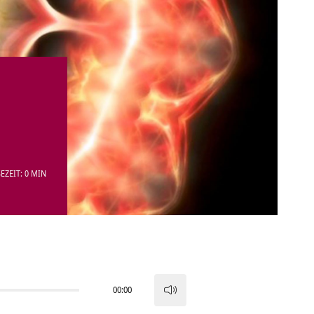
EZEIT: 0 MIN
00:00
Pfeiltasten