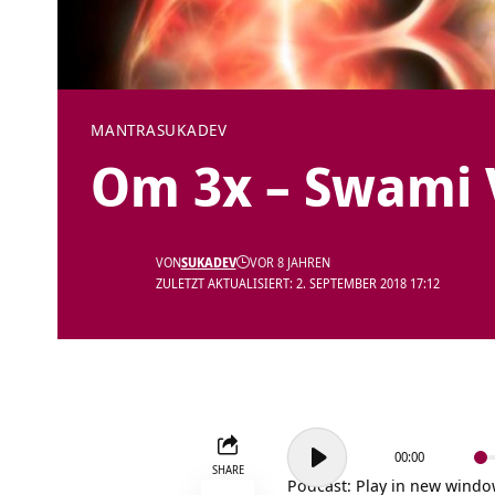
MANTRA
SUKADEV
Om 3x – Swami
VON
SUKADEV
VOR 8 JAHREN
ZULETZT AKTUALISIERT: 2. SEPTEMBER 2018 17:12
Audio-
00:00
Player
SHARE
Podcast:
Play in new wind