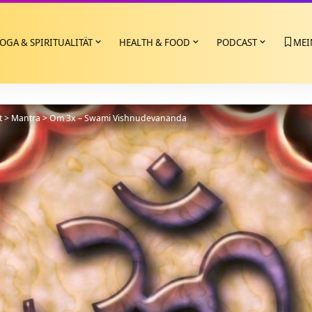
OGA & SPIRITUALITÄT
HEALTH & FOOD
PODCAST
MEI
t
>
Mantra
>
Om 3x – Swami Vishnudevananda