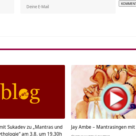
Alterna
mit Sukadev zu „Mantras und
Jay Ambe – Mantrasingen mit
ythologie“ am 3.8. um 19.30h