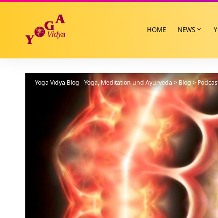
HOME
NEWS
Y
Yoga Vidya Blog - Yoga, Meditation und Ayurveda
>
Blog
>
Podcas