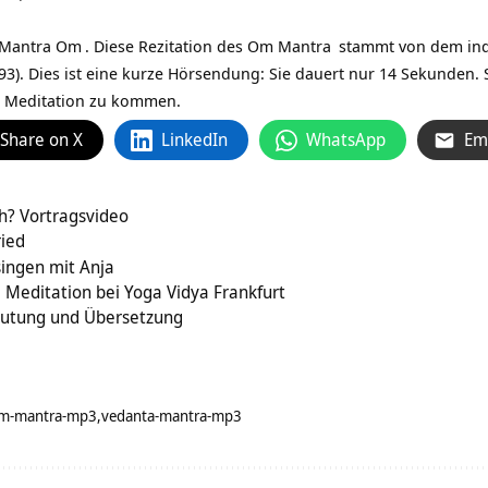
s Mantra
Om
. Diese Rezitation des Om
Mantra
stammt von dem in
93). Dies ist eine kurze Hörsendung: Sie dauert nur 14 Sekunde
die Meditation zu kommen.
Share on X
LinkedIn
WhatsApp
Em
ch? Vortragsvideo
ried
ngen mit Anja
Meditation bei Yoga Vidya Frankfurt
tung und Übersetzung
m-mantra-mp3
vedanta-mantra-mp3