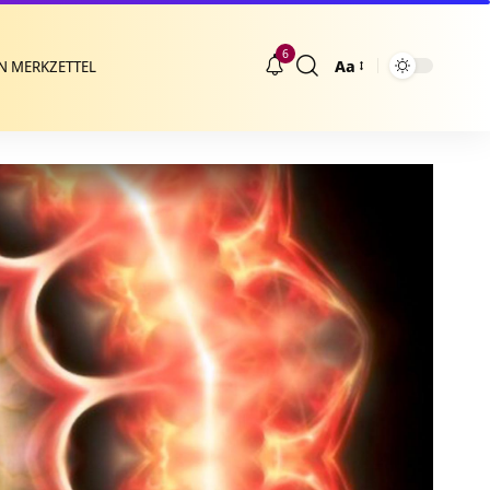
6
Aa
N MERKZETTEL
Größenänderung