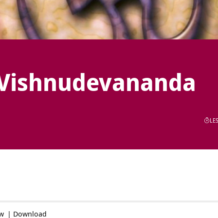
 Vishnudevananda
LES
ow
|
Download