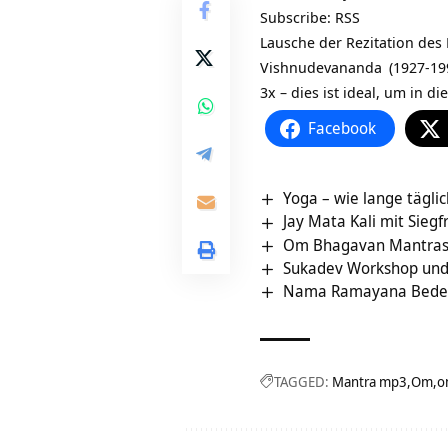
Subscribe:
RSS
Lausche der Rezitation de
Vishnudevananda
(1927-19
3x – dies ist ideal, um in 
Facebook
Yoga – wie lange tägli
Jay Mata Kali mit Siegf
Om Bhagavan Mantrasi
Sukadev Workshop und 
Nama Ramayana Bedeu
TAGGED:
Mantra mp3
Om
o