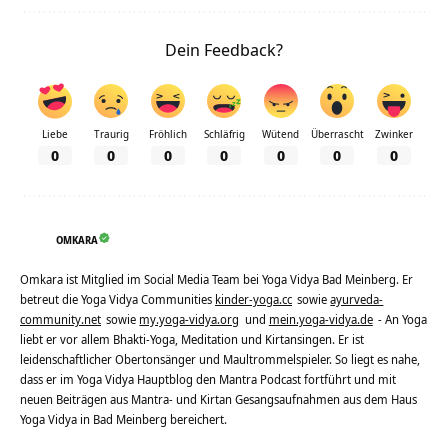
Dein Feedback?
Liebe
Traurig
Fröhlich
Schläfrig
Wütend
Überrascht
Zwinker
0
0
0
0
0
0
0
OMKARA
Omkara ist Mitglied im Social Media Team bei Yoga Vidya Bad Meinberg. Er
betreut die Yoga Vidya Communities
kinder-yoga.cc
sowie
ayurveda-
community.net
sowie
my.yoga-vidya.org
und
mein.yoga-vidya.de
- An Yoga
liebt er vor allem Bhakti-Yoga, Meditation und Kirtansingen. Er ist
leidenschaftlicher Obertonsänger und Maultrommelspieler. So liegt es nahe,
dass er im Yoga Vidya Hauptblog den Mantra Podcast fortführt und mit
neuen Beiträgen aus Mantra- und Kirtan Gesangsaufnahmen aus dem Haus
Yoga Vidya in Bad Meinberg bereichert.