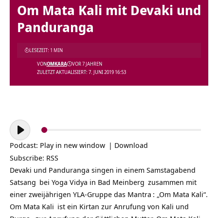
Om Mata Kali mit Devaki und
Panduranga
LESEZEIT: 1 MIN
VON
OMKARA
VOR 7 JAHREN
ZULETZT AKTUALISIERT: 7. JUNI 2019 16:53
Audio-
Player
Podcast:
Play in new window
|
Download
Subscribe:
RSS
Devaki und Panduranga singen in einem Samstagabend
Satsang
bei
Yoga Vidya in Bad Meinberg
zusammen mit
einer zweijährigen YLA-Gruppe das
Mantra
: „Om Mata Kali“.
Om Mata Kali
ist ein Kirtan zur Anrufung von Kali und