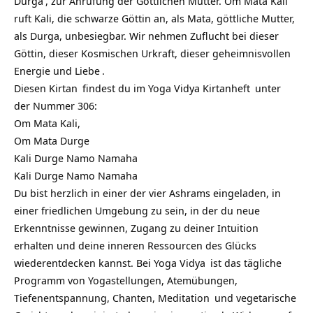
Durga
, zur Anrufung der Göttlichen Mutter. Om Mata Kali
ruft Kali, die schwarze Göttin an, als Mata, göttliche Mutter,
als Durga, unbesiegbar.
Wir nehmen Zuflucht bei dieser
Göttin, dieser Kosmischen Urkraft, dieser geheimnisvollen
Energie und
Liebe
.
Diesen
Kirtan
findest du im Yoga Vidya
Kirtanheft
unter
der Nummer 306:
Om Mata Kali,
Om Mata Durge
Kali Durge Namo Namaha
Kali Durge Namo Namaha
Du bist herzlich in einer der vier Ashrams eingeladen, in
einer friedlichen Umgebung zu sein, in der du neue
Erkenntnisse gewinnen, Zugang zu deiner Intuition
erhalten und deine inneren Ressourcen des Glücks
wiederentdecken kannst. Bei
Yoga Vidya
ist das tägliche
Programm von Yogastellungen, Atemübungen,
Tiefenentspannung, Chanten,
Meditation
und vegetarische