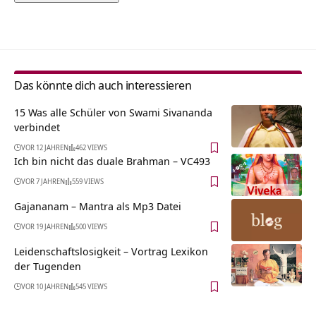
Alternative:
Das könnte dich auch interessieren
15 Was alle Schüler von Swami Sivananda
verbindet
VOR 12 JAHREN
462 VIEWS
Ich bin nicht das duale Brahman – VC493
VOR 7 JAHREN
559 VIEWS
Gajananam – Mantra als Mp3 Datei
VOR 19 JAHREN
500 VIEWS
Leidenschaftslosigkeit – Vortrag Lexikon
der Tugenden
VOR 10 JAHREN
545 VIEWS