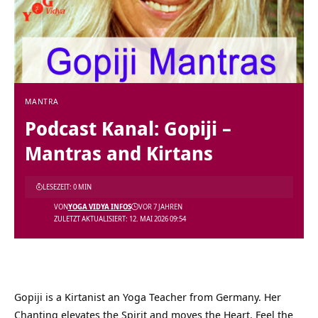
MANTRA
Podcast Kanal: Gopiji –
Mantras and Kirtans
LESEZEIT: 0 MIN
VON
YOGA VIDYA INFOS
VOR 7 JAHREN
ZULETZT AKTUALISIERT: 12. MAI 2026 09:54
Gopiji is a Kirtanist an Yoga Teacher from Germany. Her
Chanting elevates the Spirit and moves the Heart. Feel the