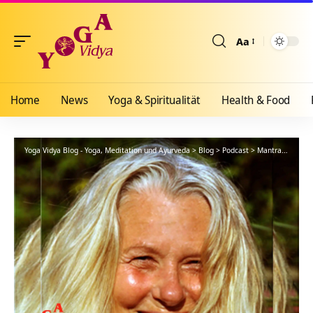
Aa
Größenänderun
Home
News
Yoga & Spiritualität
Health & Food
Yoga Vidya Blog - Yoga, Meditation und Ayurveda
>
Blog
>
Podcast
>
Mantra
>
Podcas