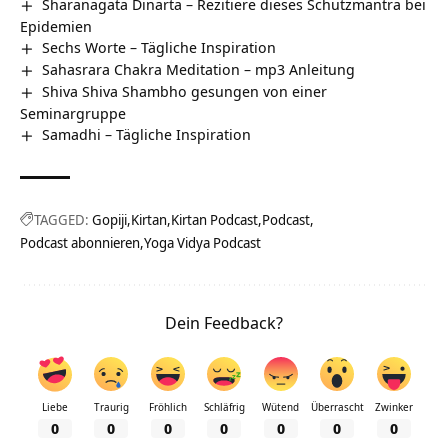
Sharanagata Dinarta – Rezitiere dieses Schutzmantra bei
Epidemien
Sechs Worte – Tägliche Inspiration
Sahasrara Chakra Meditation – mp3 Anleitung
Shiva Shiva Shambho gesungen von einer
Seminargruppe
Samadhi – Tägliche Inspiration
TAGGED:
Gopiji
Kirtan
Kirtan Podcast
Podcast
Podcast abonnieren
Yoga Vidya Podcast
Dein Feedback?
Liebe
Traurig
Fröhlich
Schläfrig
Wütend
Überrascht
Zwinker
0
0
0
0
0
0
0