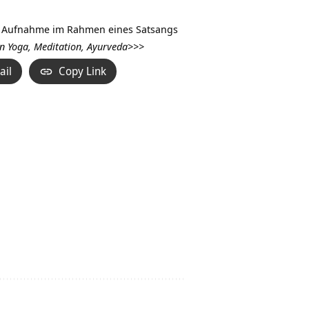
Hoch/Runter
benutzen,
ive Aufnahme im Rahmen eines Satsangs
um
n Yoga, Meditation, Ayurveda>>>
die
ail
Copy Link
Lautstärke
zu
regeln.