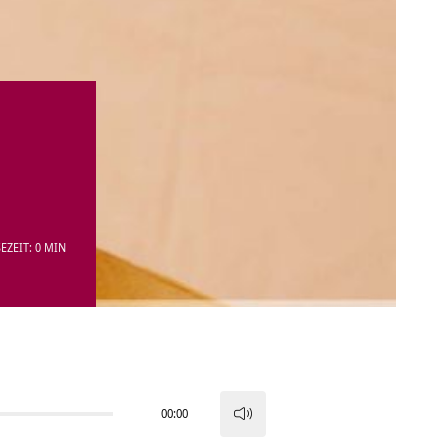
EZEIT: 0 MIN
00:00
Pfeiltasten