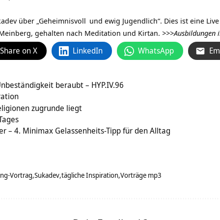
kadev über „
Geheimnisvoll
und ewig Jugendlich“. Dies ist eine L
Meinberg, gehalten nach Meditation und Kirtan.
>>>Ausbildungen i
Share on X
LinkedIn
WhatsApp
Em
nbeständigkeit beraubt – HYP.IV.96
ration
Religionen zugrunde liegt
 Tages
er – 4. Minimax Gelassenheits-Tipp für den Alltag
ang-Vortrag
Sukadev
tägliche Inspiration
Vorträge mp3