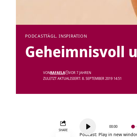
PODCAST
TÄGL. INSPIRATION
Geheimnisvoll u
VON
RAFAELA
VOR 7 JAHREN
ZULETZT AKTUALISIERT: 8. SEPTEMBER 2019 14:51
Audio-
00:00
Player
SHARE
Podcast:
Play in new wind