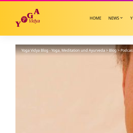
HOME
NEWS
Y
Yoga Vidya Blog - Yoga, Meditation und Ayurveda
>
Blog
>
Podcas