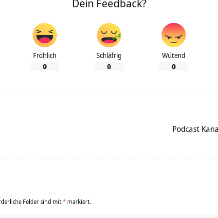
Dein Feedback?
Fröhlich
Schläfrig
Wütend
0
0
0
Podcast Kanal
rderliche Felder sind mit
*
markiert.