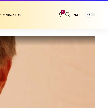
5
Aa
N MERKZETTEL
Größenänderung