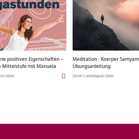
ine positiven Eigenschaften –
Meditation : Koerper Samya
 Mittelstufe mit Manuela
Übungsanleitung
472 VIEWS
VOR 11 JAHREN
442 VIEWS