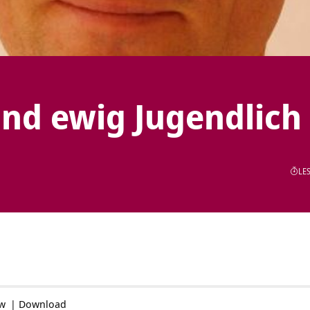
nd ewig Jugendlich
LES
ow
|
Download