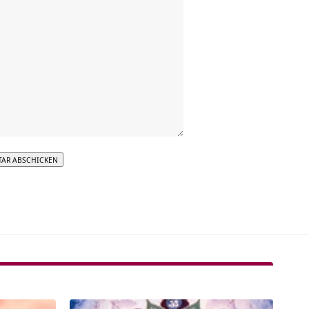
tive: