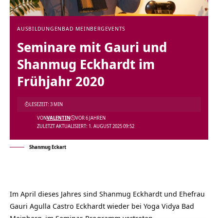
AUSBILDUNGEN
BAD MEINBERG
EVENTS
Seminare mit Gauri und
Shanmug Eckhardt im
Frühjahr 2020
LESEZEIT: 3 MIN
VON
VALENTIN
VOR 6 JAHREN
ZULETZT AKTUALISIERT: 1. AUGUST 2025 09:52
Shanmug Eckart
Im April dieses Jahres sind Shanmug Eckhardt und Ehefrau
Gauri Agulla Castro Eckhardt wieder bei
Yoga Vidya Bad