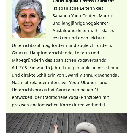
Gauri Agulla Castro Eckhardt
ist spanische Leiterin des
Sananda Yoga Centers Madrid
und langjährige
Yogalehrer
-
Ausbildungsleiterin. Ihr klarer,
exakter und doch leichter
Unterrichtsstil mag fordern und zugleich fördern.
Gauri ist Hauptunterrichtende, Leiterin und
Mitbegründerin des spanischen Yogaverbands
A.I.P.Y.S. Sie war 15 Jahre lang persönliche Assistentin
und direkte Schülerin von
Swami Vishnu-devananda
.
Nach jahrelanger intensiver
Yoga
Übungs- und
Unterrichtspraxis hat Gauri einen neuen Stil
entwickelt, der traditionelle
Yoga
-Prinzipien mit
präzisen anatomischen Korrekturen verbindet.