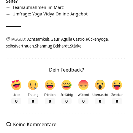
Seite?
Teamaufnahmen im März
Umfrage: Yoga Vidya Online-Angebot
TAGGED:
Achtsamkeit
Gauri Agulla Castro
Rückenyoga
selbstvertrauen
Shanmug Eckhardt
Stärke
Dein Feedback?
Liebe
Traurig
Fröhlich
Schläfrig
Wütend
Überrascht
Zwinker
0
0
0
0
0
0
0
Keine Kommentare