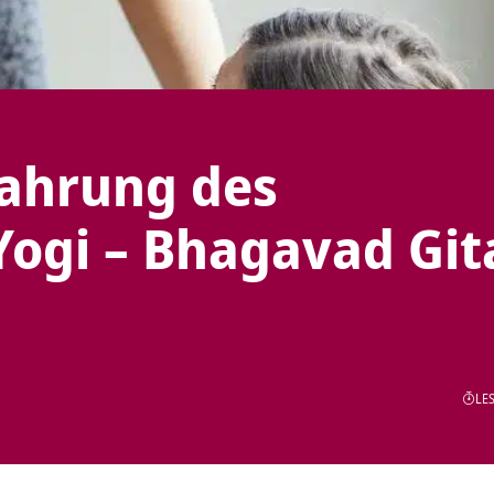
fahrung des
Yogi – Bhagavad Git
LES