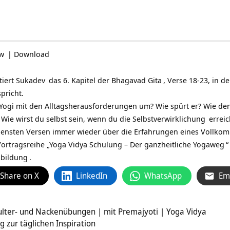
ow
|
Download
tiert
Sukadev
das 6. Kapitel der
Bhagavad Gita
, Verse 18-23, in 
pricht.
 Yogi mit den Alltagsherausforderungen um? Wie spürt er? Wie denk
 Wie wirst du selbst sein, wenn du die
Selbstverwirklichung
erreic
edensten Versen immer wieder über die Erfahrungen eines
Vollko
ortragsreihe „
Yoga Vidya Schulung – Der ganzheitliche Yogaweg
“
sbildung
.
Share on X
LinkedIn
WhatsApp
Em
ulter- und Nackenübungen | mit Premajyoti | Yoga Vidya
 zur täglichen Inspiration