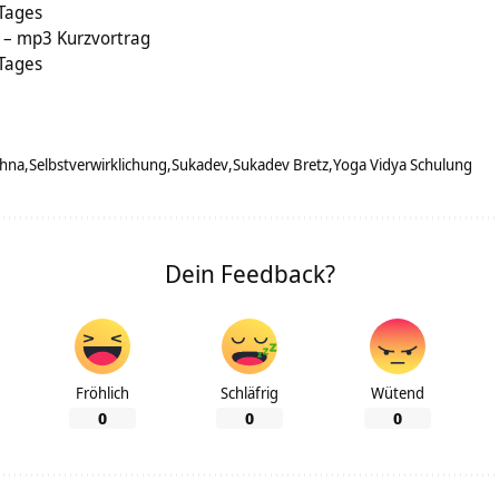
 Tages
n – mp3 Kurzvortrag
 Tages
shna
Selbstverwirklichung
Sukadev
Sukadev Bretz
Yoga Vidya Schulung
Dein Feedback?
Fröhlich
Schläfrig
Wütend
0
0
0