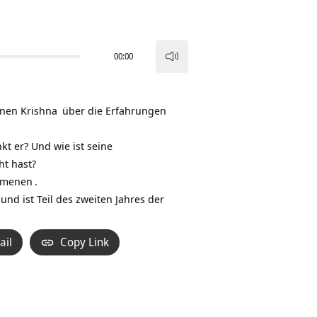
00:00
Pfeiltasten
Hoch/Runter
benutzen,
denen
Krishna
über die Erfahrungen
um
die
t er? Und wie ist seine
Lautstärke
ht hast?
zu
mmenen
.
regeln.
 und ist Teil des zweiten Jahres der
ail
Copy Link