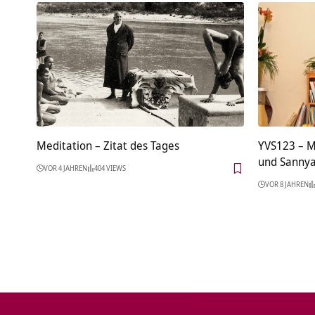
Meditation – Zitat des Tages
YVS123 – M
und Sanny
VOR 4 JAHREN
404 VIEWS
VOR 8 JAHREN