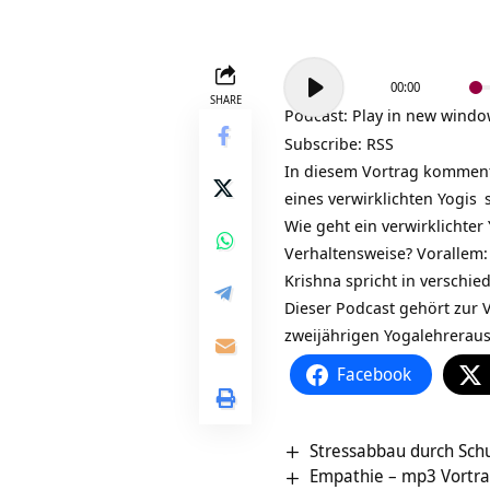
Audio-
00:00
Player
SHARE
Podcast:
Play in new wind
Subscribe:
RSS
In diesem Vortrag kommen
eines verwirklichten
Yogis
s
Wie geht ein verwirklichter
Verhaltensweise? Vorallem:
Krishna spricht in verschi
Dieser Podcast gehört zur V
zweijährigen
Yogalehrerau
Facebook
Stressabbau durch Sch
Empathie – mp3 Vortrag