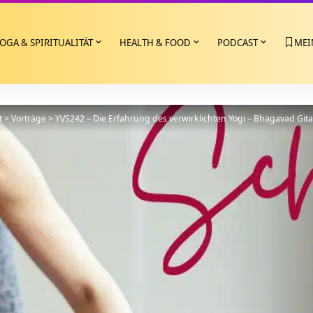
OGA & SPIRITUALITÄT
HEALTH & FOOD
PODCAST
MEI
t
>
Vorträge
>
YVS242 – Die Erfahrung des verwirklichten Yogi – Bhagavad Gita 