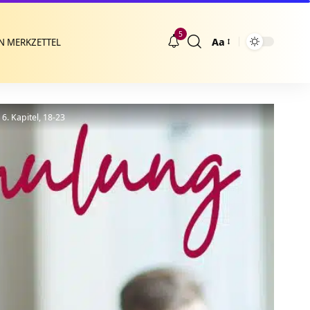
5
Aa
N MERKZETTEL
Größenänderung
6. Kapitel, 18-23