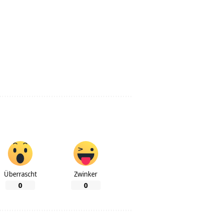
Überrascht
Zwinker
0
0