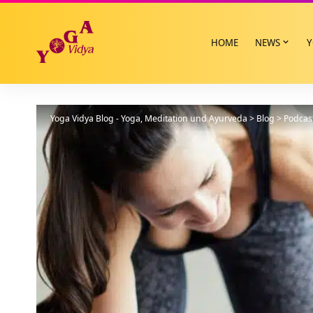
HOME
NEWS
Y
Yoga Vidya Blog - Yoga, Meditation und Ayurveda
>
Blog
>
Podcas