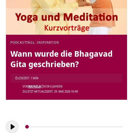
PODCAST
TÄGL. INSPIRATION
Wann wurde die Bhagavad
Gita geschrieben?
LESEZEIT: 1 MIN
VON
RAFAELA
VOR 6 JAHREN
ZULETZT AKTUALISIERT: 29. MAI 2026 10:49
Audio-
Player