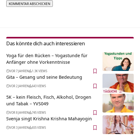
Alternative:
Das könnte dich auch interessieren
Yoga für den Rücken – Yogastunde für
Anfänger ohne Vorkenntnisse
VOR 7 JAHREN
1.3K VIEWS
Gita – Gesang und seine Bedeutung
VOR 2 JAHREN
643 VIEWS
5K – kein Fleisch, Fisch, Alkohol, Drogen
und Tabak – YVS049
VOR 8 JAHREN
745 VIEWS
Svenja singt Krishna Krishna Mahayogin
VOR 3 JAHREN
655 VIEWS