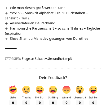
Wie man riesen groß werden kann
YVS158 – Sanskrit Alphabet: Die 50 Buchstaben –
Sanskrit – Teil 2
Ayurvedaferien Deutschland
Harmonische Partnerschaft – so schafft ihr es – Tägliche
Inspiration
Shiva Shambu Mahadev gesungen von Dorothee
TAGGED:
Frage an Sukadev
Gesundheit
mp3
Dein Feedback?
Liebe
Traurig
Fröhlich
Schläfrig
Wütend
Überrascht
Zwinker
0
0
0
0
0
0
0