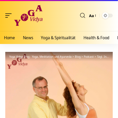
Aa
Größenänderun
Home
News
Yoga & Spiritualität
Health & Food
Yoga Vidya Blog - Yoga, Meditation und Ayurveda
>
Blog
>
Podcast
>
Tägl. Inspiration