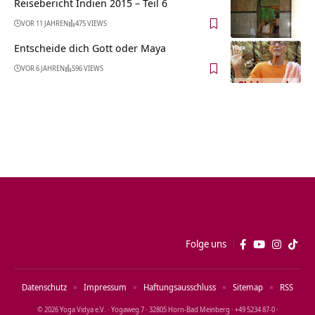
Reisebericht Indien 2015 – Teil 6
VOR 11 JAHREN
475 VIEWS
Entscheide dich Gott oder Maya
VOR 6 JAHREN
596 VIEWS
Folge uns
Datenschutz
Impressum
Haftungsausschluss
Sitemap
RSS
© 2026 Yoga Vidya e.V. · Yogaweg 7 · 32805 Horn‑Bad Meinberg · +49 5234 87‑0 ·