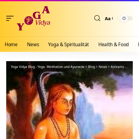
Aa
Größenänderun
Home
News
Yoga & Spiritualität
Health & Food
Yoga Vidya Blog - Yoga, Meditation und Ayurveda
>
Blog
>
News
>
Ashrams
>
Bad Me