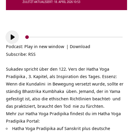
ZULETZT AKTUALISIERT: 18. APRIL 2026 10:53
Audio-
Player
Podcast:
Play in new window
|
Download
Subscribe:
RSS
Sukadev spricht über den 122. Vers der
Hatha Yoga
Pradipika
, 3. Kapitel, als Inspiration des Tages. Essenz:
Wenn die
Kundalini
in Bewegung versetzt wurde, sollte er
ständig Bhastrika
Kumbhaka
üben. Jemand, der in
Yama
gefestigt ist, also die ethischen Richtlinien beachtet- und
das praktiziert, braucht den
Tod
nie zu fürchten.
Mehr zur Hatha Yoga Pradipika findest du im Hatha Yoga
Pradipika Portal:
Hatha Yoga Pradipika auf Sanskrit plus deutsche