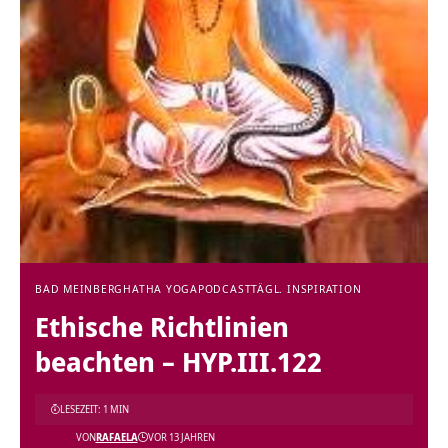
BAD MEINBERG
HATHA YOGA
PODCAST
TÄGL. INSPIRATION
Ethische Richtlinien
beachten – HYP.III.122
LESEZEIT: 1 MIN
VON
RAFAELA
VOR 13 JAHREN