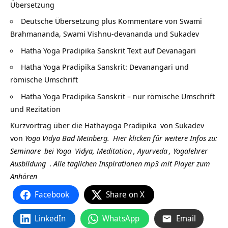
Übersetzung
Deutsche Übersetzung plus Kommentare von Swami
Brahmananda, Swami Vishnu-devananda und Sukadev
Hatha Yoga Pradipika Sanskrit Text auf Devanagari
Hatha Yoga Pradipika Sanskrit: Devanangari und
römische Umschrift
Hatha Yoga Pradipika Sanskrit – nur römische Umschrift
und Rezitation
Kurzvortrag über die
Hathayoga Pradipika
von
Sukadev
von
Yoga Vidya Bad Meinberg.
Hier klicken für weitere Infos zu:
Seminare
bei
Yoga
Vidya,
Meditation
,
Ayurveda
,
Yogalehrer
Ausbildung
.
Alle täglichen Inspirationen mp3 mit Player zum
Anhören
Facebook
Share on X
LinkedIn
WhatsApp
Email