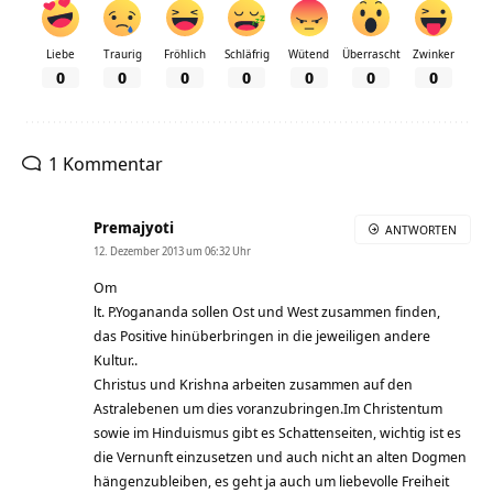
Liebe
Traurig
Fröhlich
Schläfrig
Wütend
Überrascht
Zwinker
0
0
0
0
0
0
0
1 Kommentar
Premajyoti
ANTWORTEN
12. Dezember 2013 um 06:32 Uhr
Om
lt. P.Yogananda sollen Ost und West zusammen finden,
das Positive hinüberbringen in die jeweiligen andere
Kultur..
Christus und Krishna arbeiten zusammen auf den
Astralebenen um dies voranzubringen.Im Christentum
sowie im Hinduismus gibt es Schattenseiten, wichtig ist es
die Vernunft einzusetzen und auch nicht an alten Dogmen
hängenzubleiben, es geht ja auch um liebevolle Freiheit