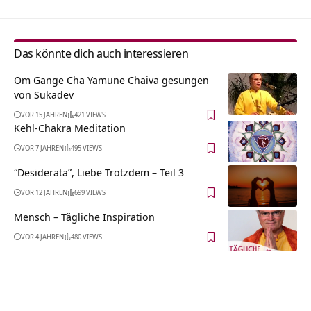
Das könnte dich auch interessieren
Om Gange Cha Yamune Chaiva gesungen
von Sukadev
VOR 15 JAHREN
421 VIEWS
Kehl-Chakra Meditation
VOR 7 JAHREN
495 VIEWS
“Desiderata”, Liebe Trotzdem – Teil 3
VOR 12 JAHREN
699 VIEWS
Mensch – Tägliche Inspiration
VOR 4 JAHREN
480 VIEWS