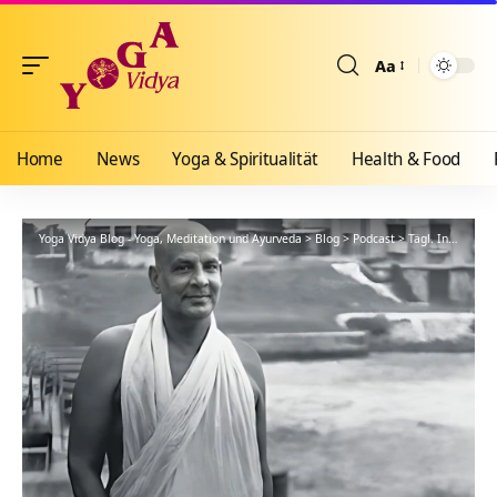
Aa
Größenänderun
Home
News
Yoga & Spiritualität
Health & Food
Yoga Vidya Blog - Yoga, Meditation und Ayurveda
>
Blog
>
Podcast
>
Tägl. Inspiration