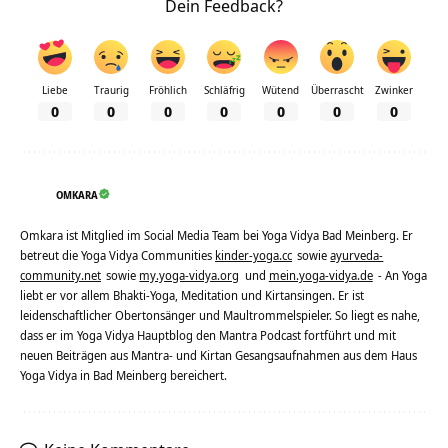
Dein Feedback?
Liebe
Traurig
Fröhlich
Schläfrig
Wütend
Überrascht
Zwinker
0
0
0
0
0
0
0
OMKARA
Omkara ist Mitglied im Social Media Team bei Yoga Vidya Bad Meinberg. Er
betreut die Yoga Vidya Communities
kinder-yoga.cc
sowie
ayurveda-
community.net
sowie
my.yoga-vidya.org
und
mein.yoga-vidya.de
- An Yoga
liebt er vor allem Bhakti-Yoga, Meditation und Kirtansingen. Er ist
leidenschaftlicher Obertonsänger und Maultrommelspieler. So liegt es nahe,
dass er im Yoga Vidya Hauptblog den Mantra Podcast fortführt und mit
neuen Beiträgen aus Mantra- und Kirtan Gesangsaufnahmen aus dem Haus
Yoga Vidya in Bad Meinberg bereichert.