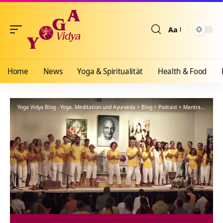
Aa
Größenänderun
Home
News
Yoga & Spiritualität
Health & Food
Yoga Vidya Blog - Yoga, Meditation und Ayurveda
>
Blog
>
Podcast
>
Mantra
>
Serve 