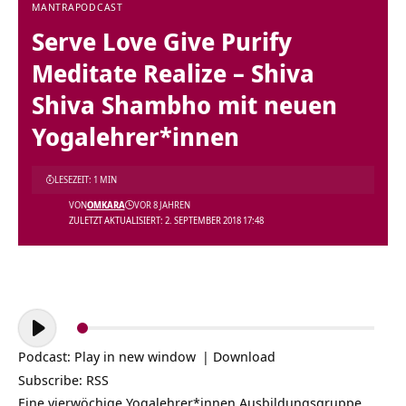
MANTRA
PODCAST
Serve Love Give Purify
Meditate Realize – Shiva
Shiva Shambho mit neuen
Yogalehrer*innen
LESEZEIT: 1 MIN
VON
OMKARA
VOR 8 JAHREN
ZULETZT AKTUALISIERT: 2. SEPTEMBER 2018 17:48
Audio-
Player
Podcast:
Play in new window
|
Download
Subscribe:
RSS
Eine vierwöchige Yogalehrer*innen Ausbildungsgruppe