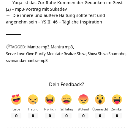
Yoga ist das Zur Ruhe Kommen der Gedanken im Geist
(2) – mp3-Vortrag mit Sukadev
Die innere und äußere Haltung sollte fest und
angenehm sein – YS II. 46 – Tägliche Inspiration
TAGGED:
Mantra mp3
Mantra mp3
Serve Love Give Purify Meditate Realize
Shiva
Shiva Shiva Shambho
sivananda-mantra-mp3
Dein Feedback?
Liebe
Traurig
Fröhlich
Schläfrig
Wütend
Überrascht
Zwinker
0
0
0
0
0
0
0