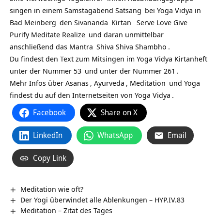
singen in einem Samstagabend
Satsang
bei
Yoga Vidya in
Bad Meinberg
den
Sivananda
Kirtan
Serve Love Give
Purify Meditate Realize
und daran unmittelbar
anschließend das
Mantra
Shiva Shiva Shambho
.
Du findest den Text zum Mitsingen im
Yoga Vidya Kirtanheft
unter der
Nummer 53
und unter der
Nummer 261
.
Mehr Infos über
Asanas
,
Ayurveda
,
Meditation
und
Yoga
findest du auf den Internetseiten von
Yoga Vidya
.
Facebook
Share on X
LinkedIn
WhatsApp
Email
Copy Link
Meditation wie oft?
Der Yogi überwindet alle Ablenkungen – HYP.IV.83
Meditation – Zitat des Tages