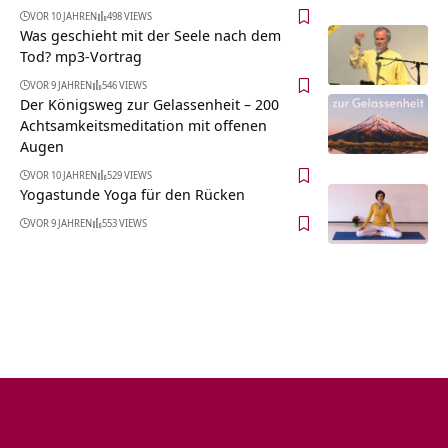
VOR 10 JAHREN
498 VIEWS
Was geschieht mit der Seele nach dem
Tod? mp3-Vortrag
VOR 9 JAHREN
546 VIEWS
Der Königsweg zur Gelassenheit – 200
Achtsamkeitsmeditation mit offenen
Augen
VOR 10 JAHREN
529 VIEWS
Yogastunde Yoga für den Rücken
VOR 9 JAHREN
553 VIEWS