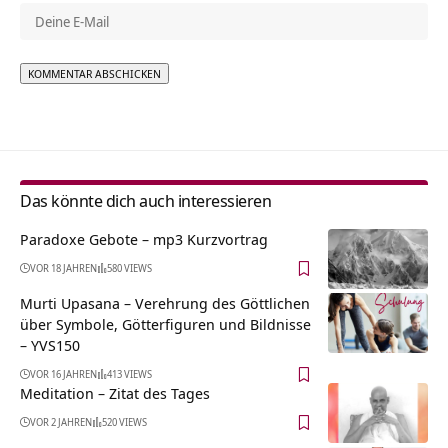
Alternative:
Das könnte dich auch interessieren
Paradoxe Gebote – mp3 Kurzvortrag
VOR 18 JAHREN
580 VIEWS
Murti Upasana – Verehrung des Göttlichen
über Symbole, Götterfiguren und Bildnisse
– YVS150
VOR 16 JAHREN
413 VIEWS
Meditation – Zitat des Tages
VOR 2 JAHREN
520 VIEWS