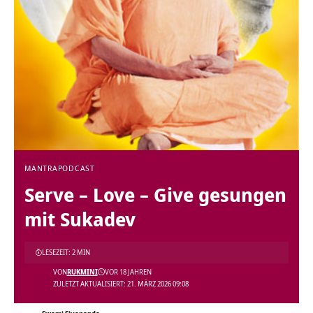
MANTRA
PODCAST
Serve – Love – Give gesungen
mit Sukadev
LESEZEIT: 2 MIN
VON
RUKMINI
VOR 18 JAHREN
ZULETZT AKTUALISIERT: 21. MÄRZ 2026 09:08