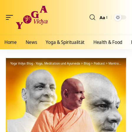
Aa
Größenänderun
Home
News
Yoga & Spiritualität
Health & Food
Yoga Vidya Blog - Yoga, Meditation und Ayurveda
>
Blog
>
Podcast
>
Mantra
>
Serve 