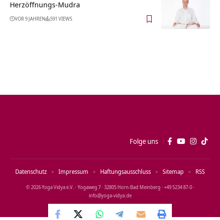
Herzöffnungs-Mudra
VOR 9 JAHREN
591 VIEWS
Folge uns
Datenschutz
Impressum
Haftungsausschluss
Sitemap
RSS
© 2026 Yoga Vidya e.V. · Yogaweg 7 · 32805 Horn‑Bad Meinberg · +49 5234 87‑0 ·
info@yoga‑vidya.de