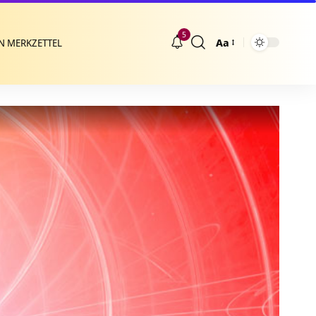
5
Aa
N MERKZETTEL
Größenänderung