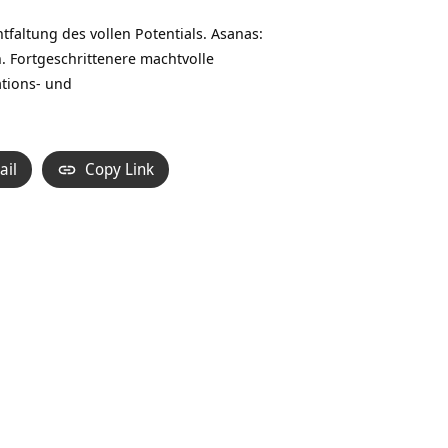
faltung des vollen Potentials. Asanas:
. Fortgeschrittenere machtvolle
ations- und
ail
Copy Link