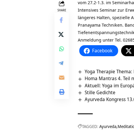
vom 27.2-1.3. im Seminarh
Intensives Seminar zur Erw
SHARE
längeres Halten, spezielle 
Pranayama Techniken. Bandh
Tiefenentspannungstechnik
Anmeldung unter Tel. 02685
Facebook
Yoga Therapie Thema: 
Homa Mantras 4. Teil 
Aktuell: Yoga im Euro
Stille Gedichte
Ayurveda Kongress 13.0
TAGGED:
Ayurveda
Meditati