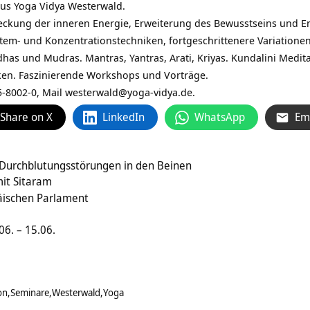
aus Yoga Vidya Westerwald.
eckung der inneren Energie, Erweiterung des Bewusstseins und Ent
Atem- und Konzentrationstechniken, fortgeschrittenere Variationen
as und Mudras. Mantras, Yantras, Arati, Kriyas. Kundalini Medit
en. Faszinierende Workshops und Vorträge.
-8002-0, Mail
westerwald@yoga-vidya.de
.
Share on X
LinkedIn
WhatsApp
Em
Durchblutungsstörungen in den Beinen
mit Sitaram
päischen Parlament
6. – 15.06.
on
Seminare
Westerwald
Yoga