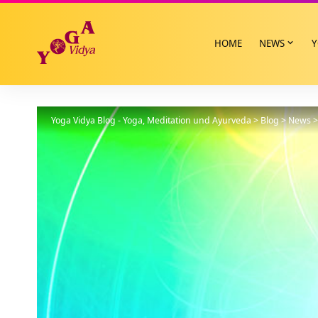
HOME
NEWS
Y
Yoga Vidya Blog - Yoga, Meditation und Ayurveda
>
Blog
>
News