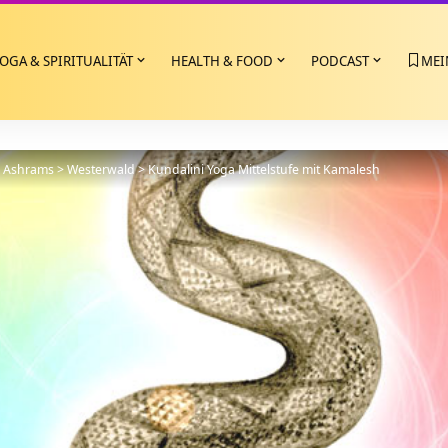
OGA & SPIRITUALITÄT
HEALTH & FOOD
PODCAST
MEI
>
Ashrams
>
Westerwald
>
Kundalini Yoga Mittelstufe mit Kamalesh