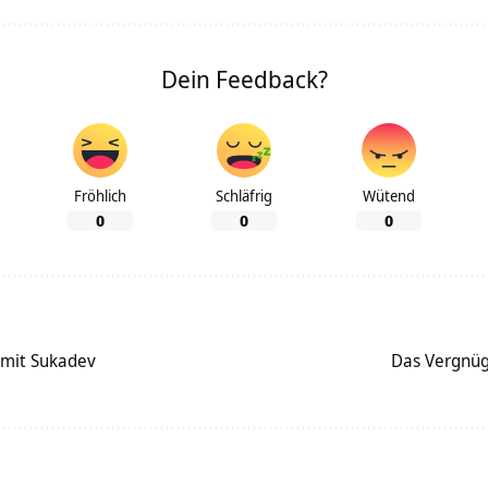
Dein Feedback?
Fröhlich
Schläfrig
Wütend
0
0
0
 mit Sukadev
Das Vergnüg