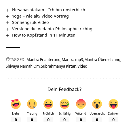
Nirvanashtakam – Ich bin unsterblich
Yoga – wie alt? Video Vortrag
Sonnengruß Video
Verstehe die Vedanta-Philosophie richtig
How to Kopfstand in 11 Minuten
TAGGED:
Mantra Erläuterung
Mantra mp3
Mantra Übersetzung
Shivaya Namah Om
Subrahmanya Kirtan
Video
Dein Feedback?
Liebe
Traurig
Fröhlich
Schläfrig
Wütend
Überrascht
Zwinker
0
0
0
0
0
0
0