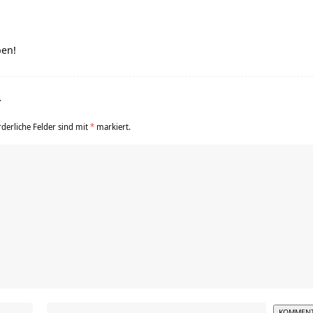
ben!
r
rderliche Felder sind mit
*
markiert.