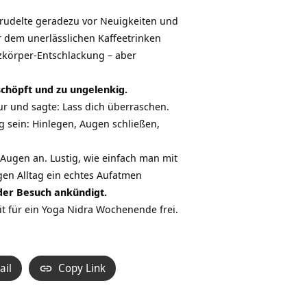
rudelte geradezu vor Neuigkeiten und
r dem unerlässlichen Kaffeetrinken
körper-Entschlackung – aber
schöpft und zu ungelenkig.
ur und sagte: Lass dich überraschen.
g sein: Hinlegen, Augen schließen,
Augen an. Lustig, wie einfach man mit
en Alltag ein echtes Aufatmen
eder Besuch ankündigt.
it für ein Yoga Nidra Wochenende frei.
ail
Copy Link