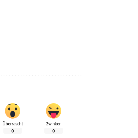
Überrascht
Zwinker
0
0