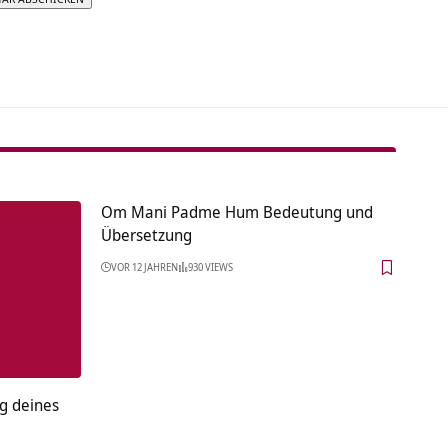
tive:
Om Mani Padme Hum Bedeutung und
Übersetzung
VOR 12 JAHREN
930 VIEWS
g deines