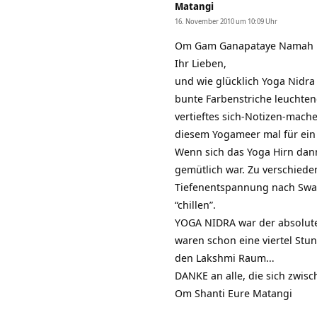
Matangi
16. November 2010 um 10:09 Uhr
Om Gam Ganapataye Namah
Ihr Lieben,
und wie glücklich Yoga Nidr
bunte Farbenstriche leuchte
vertieftes sich-Notizen-mach
diesem Yogameer mal für ei
Wenn sich das Yoga Hirn dann
gemütlich war. Zu verschied
Tiefenentspannung nach Swam
“chillen”.
YOGA NIDRA war der absolute
waren schon eine viertel Stu
den Lakshmi Raum…
DANKE an alle, die sich zwis
Om Shanti Eure Matangi