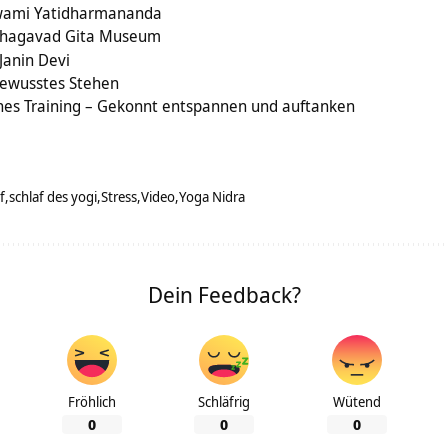
wami Yatidharmananda
Bhagavad Gita Museum
Janin Devi
Bewusstes Stehen
nes Training – Gekonnt entspannen und auftanken
f
schlaf des yogi
Stress
Video
Yoga Nidra
Dein Feedback?
Fröhlich
Schläfrig
Wütend
0
0
0