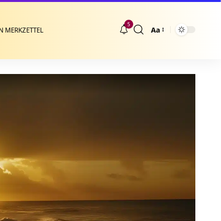
5
Aa
N MERKZETTEL
Größenänderung