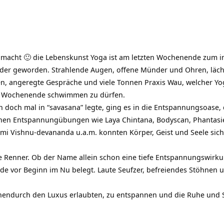
a macht 🙂 die Lebenskunst Yoga ist am letzten Wochenende zum i
nder geworden. Strahlende Augen, offene Münder und Ohren, läc
en, angeregte Gespräche und viele Tonnen Praxis Wau, welcher Yog
n Wochenende schwimmen zu dürfen.
 doch mal in “savasana” legte, ging es in die Entspannungsoase,
enen Entspannungübungen wie Laya Chintana, Bodyscan, Phantasie
i Vishnu-devananda u.a.m. konnten Körper, Geist und Seele sich
 Renner. Ob der Name allein schon eine tiefe Entspannungswirku
nde vor Beginn im Nu belegt. Laute Seufzer, befreiendes Stöhnen 
chendurch den Luxus erlaubten, zu entspannen und die Ruhe und S