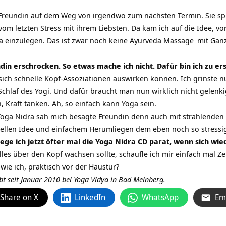
 Freundin auf dem Weg von irgendwo zum nächsten Termin. Sie sp
om letzten Stress mit ihrem Liebsten. Da kam ich auf die Idee, vo
 einzulegen. Das ist zwar noch keine
Ayurveda Massage
mit Ganz
din erschrocken. So etwas mache ich nicht. Dafür bin ich zu er
sich schnelle Kopf-Assoziationen auswirken können. Ich grinste n
Schlaf des Yogi. Und dafür braucht man nun wirklich nicht gelenki
, Kraft tanken. Ah, so einfach kann Yoga sein.
oga Nidra sah mich besagte Freundin denn auch mit strahlenden 
ellen Idee und einfachem Herumliegen dem eben noch so stressig
 lege ich jetzt öfter mal die Yoga Nidra CD parat, wenn sich wi
es über den Kopf wachsen sollte, schaufle ich mir einfach mal Ze
wie ich, praktisch vor der Haustür?
ibt seit Januar 2010 bei Yoga Vidya in Bad Meinberg.
Share on X
LinkedIn
WhatsApp
Em