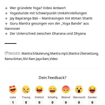
Wer gründete Yoga? Video Antwort
Yogastunde mit Schwerpunkt Umkehrstellungen
Jay Bajaranga Bali – Mantrasingen mit Atman Shanti
Guru Mantra gesungen von der „Yoga Bande“ aus
Hannover
Der Unterschied zwischen Dharana und Dhyana
TAGGED:
Mantra Erläuterung
Mantra mp3
Mantra Übersetzung
Rama Kirtan
Shri Ram Jaya Ram
Video
Dein Feedback?
Liebe
Traurig
Fröhlich
Schläfrig
Wütend
Überrascht
Zwinker
1
0
0
0
0
0
0