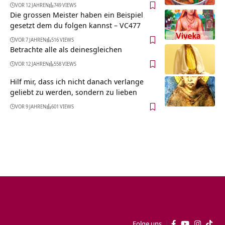
VOR 12 JAHREN
749 VIEWS
Die grossen Meister haben ein Beispiel
gesetzt dem du folgen kannst – VC477
VOR 7 JAHREN
516 VIEWS
Betrachte alle als deinesgleichen
VOR 12 JAHREN
558 VIEWS
Hilf mir, dass ich nicht danach verlange
geliebt zu werden, sondern zu lieben
VOR 9 JAHREN
601 VIEWS
Folge uns