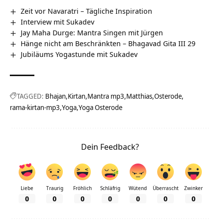
Zeit vor Navaratri – Tägliche Inspiration
Interview mit Sukadev
Jay Maha Durge: Mantra Singen mit Jürgen
Hänge nicht am Beschränkten – Bhagavad Gita III 29
Jubiläums Yogastunde mit Sukadev
TAGGED:
Bhajan
Kirtan
Mantra mp3
Matthias
Osterode
rama-kirtan-mp3
Yoga
Yoga Osterode
Dein Feedback?
Liebe
Traurig
Fröhlich
Schläfrig
Wütend
Überrascht
Zwinker
0
0
0
0
0
0
0