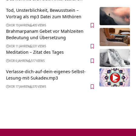
Tod, Unsterblichkeit, Bewusstsein –
Vortrag als mp3 Datei zum Mithören
VOR 19 JAHREN
405 VIEWS
Brahmarpanam Gebet vor Mahlzeiten
Bedeutung und Übersetzung
VOR 11 JAHREN
531 VIEWS
Meditation – Zitat des Tages
VOR 6 JAHREN
517 VIEWS
Verlasse-dich-auf-dein-eigenes-Selbst-
Lesung-mit-Sukadev.mp3
VOR 17 JAHREN
570 VIEWS