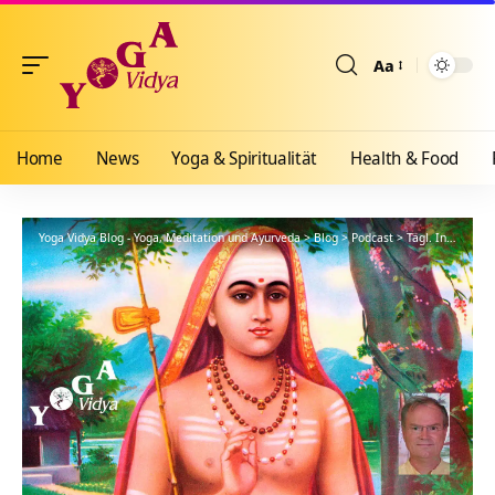
Aa
Größenänderun
Home
News
Yoga & Spiritualität
Health & Food
Yoga Vidya Blog - Yoga, Meditation und Ayurveda
>
Blog
>
Podcast
>
Tägl. Inspiration