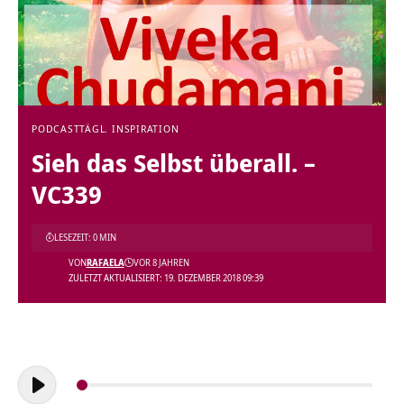
PODCAST
TÄGL. INSPIRATION
Sieh das Selbst überall. –
VC339
LESEZEIT: 0 MIN
VON
RAFAELA
VOR 8 JAHREN
ZULETZT AKTUALISIERT: 19. DEZEMBER 2018 09:39
Audio-
Player