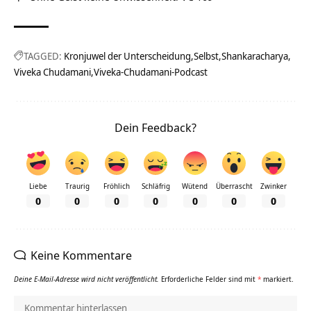
TAGGED:
Kronjuwel der Unterscheidung
Selbst
Shankaracharya
Viveka Chudamani
Viveka-Chudamani-Podcast
Dein Feedback?
Liebe
Traurig
Fröhlich
Schläfrig
Wütend
Überrascht
Zwinker
0
0
0
0
0
0
0
Keine Kommentare
Deine E-Mail-Adresse wird nicht veröffentlicht.
Erforderliche Felder sind mit
*
markiert.