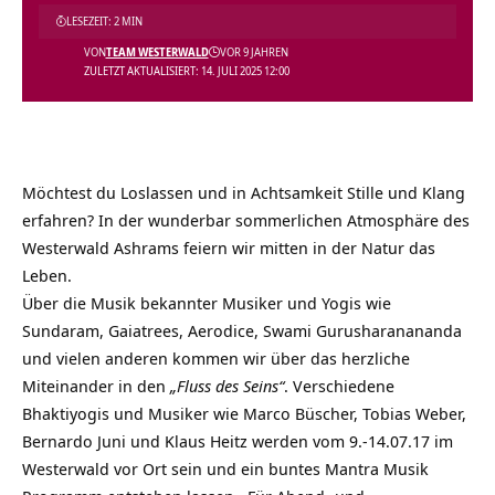
LESEZEIT: 2 MIN
VON
TEAM WESTERWALD
VOR 9 JAHREN
ZULETZT AKTUALISIERT: 14. JULI 2025 12:00
Möchtest du Loslassen und in Achtsamkeit Stille und Klang
erfahren? In der wunderbar sommerlichen Atmosphäre des
Westerwald Ashrams feiern wir mitten in der Natur das
Leben.
Über die Musik bekannter Musiker und Yogis wie
Sundaram, Gaiatrees, Aerodice, Swami Gurusharanananda
und vielen anderen kommen wir über das herzliche
Miteinander in den
„Fluss des Seins“
. Verschiedene
Bhaktiyogis und Musiker wie Marco Büscher, Tobias Weber,
Bernardo Juni und Klaus Heitz werden vom 9.-14.07.17 im
Westerwald vor Ort sein und ein buntes Mantra Musik