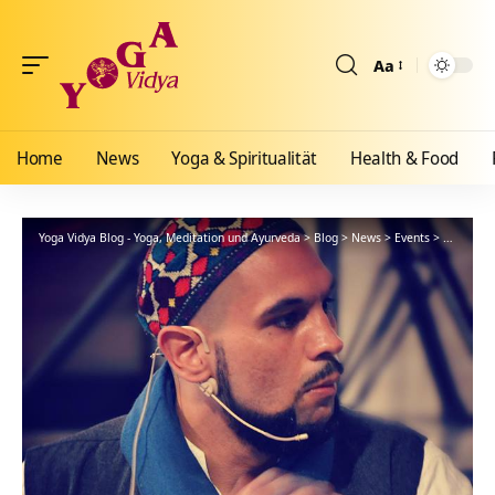
Aa
Größenänderun
Home
News
Yoga & Spiritualität
Health & Food
Yoga Vidya Blog - Yoga, Meditation und Ayurveda
>
Blog
>
News
>
Events
>
Sommerli