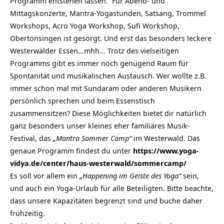
Programm entstehen lassen. Für Abend- und
Mittagskonzerte, Mantra-Yogastunden, Satsang, Trommel
Workshops, Acro Yoga Workshop, Sufi Workshop,
Obertonsingen ist gesorgt. Und erst das besonders leckere
Westerwälder Essen…mhh… Trotz des vielseitigen
Programms gibt es immer noch genügend Raum für
Spontanität und musikalischen Austausch. Wer wollte z.B.
immer schon mal mit Sundaram oder anderen Musikern
persönlich sprechen und beim Essenstisch
zusammensitzen? Diese Möglichkeiten bietet dir natürlich
ganz besonders unser kleines eher familiäres Musik-
Festival, das
„Mantra Sommer Camp“
im Westerwald. Das
genaue Programm findest du unter
https://www.yoga-
vidya.de/center/haus-westerwald/sommercamp/
Es soll vor allem ein
„Happening im Geiste des Yoga“
sein,
und auch ein Yoga-Urlaub für alle Beteiligten. Bitte beachte,
dass unsere Kapazitäten begrenzt sind und buche daher
frühzeitig.