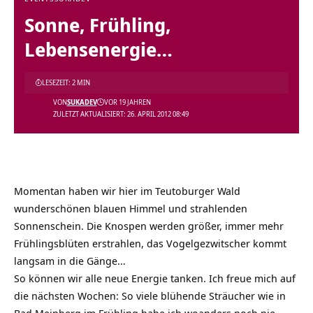
Sonne, Frühling,
Lebensenergie…
LESEZEIT: 2 MIN
VON
SUKADEV
VOR 19 JAHREN
ZULETZT AKTUALISIERT: 26. APRIL 2012 08:49
Momentan haben wir hier im Teutoburger Wald
wunderschönen blauen Himmel und strahlenden
Sonnenschein. Die Knospen werden größer, immer mehr
Frühlingsblüten erstrahlen, das Vogelgezwitscher kommt
langsam in die Gänge…
So können wir alle neue Energie tanken. Ich freue mich auf
die nächsten Wochen: So viele blühende Sträucher wie in
Bad Meinberg im Frühling habe ich woanders noch nie