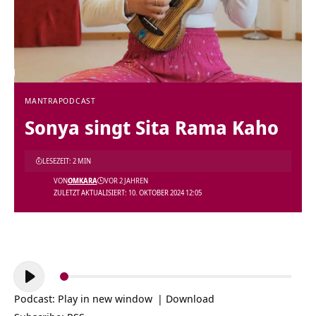
MANTRA
PODCAST
Sonya singt Sita Rama Kaho
LESEZEIT: 2 MIN
VON
OMKARA
VOR 2 JAHREN
ZULETZT AKTUALISIERT: 10. OKTOBER 2024 12:05
Audio-
Player
Podcast:
Play in new window
|
Download