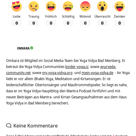
Liebe
Traurig
Fröhlich
Schläfrig
Wütend
Überrascht
Zwinker
0
0
0
0
0
0
0
OMKARA
Omkara ist Mitglied im Social Media Team bei Yoga Vidya Bad Meinberg. Er
betreut die Yoga Vidya Communities
kinder-yoga.cc
sowie
ayurveda-
community.net
sowie
my.yoga-vidya.org
und
mein.yoga-vidya.de
- An Yoga
liebt er vor allem Bhakti-Yoga, Meditation und Kirtansingen. Er ist
leidenschaftlicher Obertonsänger und Maultrommelspieler. So liegt es nahe,
dass er im Yoga Vidya Hauptblog den Mantra Podcast fortführt und mit
neuen Beiträgen aus Mantra- und Kirtan Gesangsaufnahmen aus dem Haus
Yoga Vidya in Bad Meinberg bereichert.
Keine Kommentare
Deine E-Mail-Adresse wird nicht veröffentlicht.
Erforderliche Felder sind mit
*
markiert.