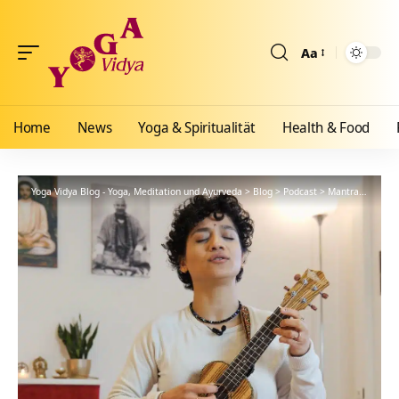
Aa
Größenänderun
Home
News
Yoga & Spiritualität
Health & Food
Yoga Vidya Blog - Yoga, Meditation und Ayurveda
>
Blog
>
Podcast
>
Mantra
>
Sonya 