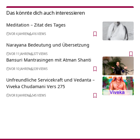
Das könnte dich auch interessieren
Meditation – Zitat des Tages
VOR 4 JAHREN
416 VIEWS
Narayana Bedeutung und Übersetzung
VOR 11 JAHREN
377 VIEWS
Bansuri Mantrasingen mit Atman Shanti
VOR 10 JAHREN
539 VIEWS
Unfreundliche Servicekraft und Vedanta –
Viveka Chudamani Vers 275
VOR 8 JAHREN
545 VIEWS