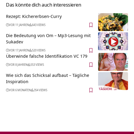
Das könnte dich auch interessieren
Rezept: Kichererbsen-Curry
VOR 11 JAHREN
643 VIEWS
Die Bedeutung von Om – Mp3-Lesung mit
Sukadev
VOR 17 JAHREN
520 VIEWS
Überwinde falsche Identifikation VC 179
VOR 8 JAHREN
553 VIEWS
Wie sich das Schicksal aufbaut – Tägliche
Inspiration
VOR 6 MONATEN
354 VIEWS