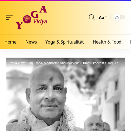
Aa
Größenänderun
Home
News
Yoga & Spiritualität
Health & Food
Yoga Vidya Blog - Yoga, Meditation und Ayurveda
>
Blog
>
Podcast
>
Tägl. Inspiration