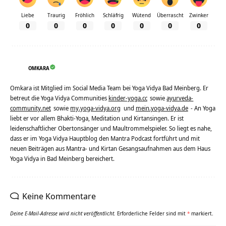
Liebe
Traurig
Fröhlich
Schläfrig
Wütend
Überrascht
Zwinker
0
0
0
0
0
0
0
OMKARA
Omkara ist Mitglied im Social Media Team bei Yoga Vidya Bad Meinberg. Er
betreut die Yoga Vidya Communities
kinder-yoga.cc
sowie
ayurveda-
community.net
sowie
my.yoga-vidya.org
und
mein.yoga-vidya.de
- An Yoga
liebt er vor allem Bhakti-Yoga, Meditation und Kirtansingen. Er ist
leidenschaftlicher Obertonsänger und Maultrommelspieler. So liegt es nahe,
dass er im Yoga Vidya Hauptblog den Mantra Podcast fortführt und mit
neuen Beiträgen aus Mantra- und Kirtan Gesangsaufnahmen aus dem Haus
Yoga Vidya in Bad Meinberg bereichert.
Keine Kommentare
Deine E-Mail-Adresse wird nicht veröffentlicht.
Erforderliche Felder sind mit
*
markiert.