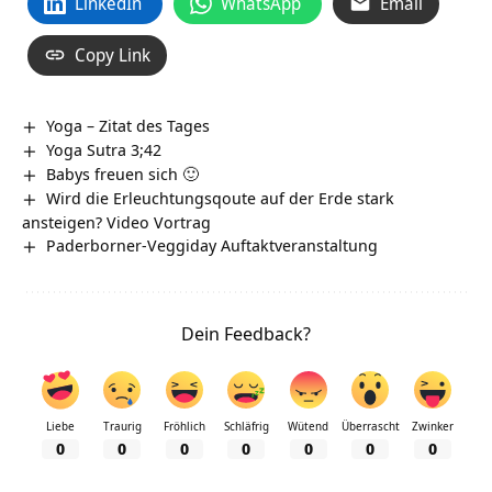
LinkedIn
WhatsApp
Email
Copy Link
Yoga – Zitat des Tages
Yoga Sutra 3;42
Babys freuen sich 🙂
Wird die Erleuchtungsqoute auf der Erde stark
ansteigen? Video Vortrag
Paderborner-Veggiday Auftaktveranstaltung
Dein Feedback?
Liebe
Traurig
Fröhlich
Schläfrig
Wütend
Überrascht
Zwinker
0
0
0
0
0
0
0