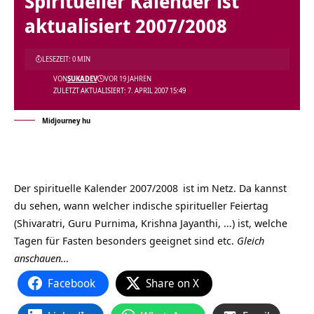
Spiritueller Kalender ist
aktualisiert 2007/2008
LESEZEIT: 0 MIN
VON
SUKADEV
VOR 19 JAHREN
ZULETZT AKTUALISIERT: 7. APRIL 2007 15:49
Midjourney hu
Der
spirituelle Kalender 2007/2008
ist im Netz. Da kannst
du sehen, wann welcher indische spiritueller Feiertag
(Shivaratri, Guru Purnima, Krishna Jayanthi, …) ist, welche
Tagen für Fasten besonders geeignet sind etc.
Gleich
anschauen…
Facebook
Share on X