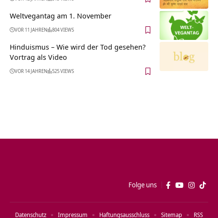
Weltvegantag am 1. November
VOR 11 JAHREN
804 VIEWS
Hinduismus – Wie wird der Tod gesehen?
Vortrag als Video
VOR 14 JAHREN
525 VIEWS
Folge uns
Datenschutz
Impressum
Haftungsausschluss
Sitemap
RSS