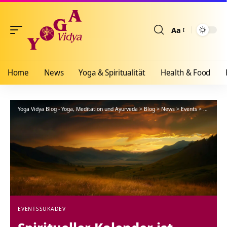
Aa
Größenänderun
Home
News
Yoga & Spiritualität
Health & Food
Yoga Vidya Blog - Yoga, Meditation und Ayurveda
>
Blog
>
News
>
Events
>
Spirituel
EVENTS
SUKADEV