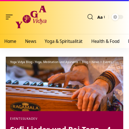
Aa
Größenänderun
Home
News
Yoga & Spiritualität
Health & Food
Yoga Vidya Blog - Yoga, Meditation und Ayurveda
>
Blog
>
News
>
Events
>
Sufi-Lied
EVENTS
SUKADEV