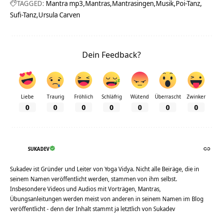
TAGGED:
Mantra mp3
Mantras
Mantrasingen
Musik
Poi-Tanz
Sufi-Tanz
Ursula Carven
Dein Feedback?
Liebe
Traurig
Fröhlich
Schläfrig
Wütend
Überrascht
Zwinker
0
0
0
0
0
0
0
SUKADEV
Sukadev ist Gründer und Leiter von Yoga Vidya. Nicht alle Beiräge, die in
seinem Namen veröffentlicht werden, stammen von ihm selbst.
Insbesondere Videos und Audios mit Vorträgen, Mantras,
Übungsanleitungen werden meist von anderen in seinem Namen im Blog
veröffentlicht - denn der Inhalt stammt ja letztlich von Sukadev