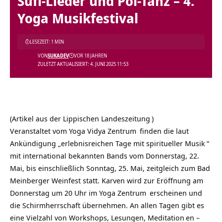
Sufi-Lieder und Poi-Tanz – 4.
Yoga Musikfestival
LESEZEIT: 1 MIN
VON
SUKADEV
VOR 18 JAHREN
ZULETZT AKTUALISIERT: 4. JUNI 2025 11:53
(Artikel aus der
Lippischen Landeszeitung
)
Veranstaltet vom
Yoga Vidya Zentrum
finden die laut
Ankündigung „
erlebnisreichen Tage mit spiritueller Musik
“
mit international bekannten Bands vom Donnerstag, 22.
Mai, bis einschließlich Sonntag, 25. Mai, zeitgleich zum Bad
Meinberger Weinfest statt. Karven wird zur Eröffnung am
Donnerstag um 20 Uhr im
Yoga Zentrum
erscheinen und
die Schirmherrschaft übernehmen. An allen Tagen gibt es
eine Vielzahl von Workshops, Lesungen,
Meditation
en –