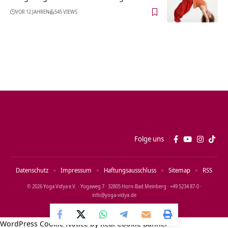
VOR 12 JAHREN
545 VIEWS
Folge uns
Datenschutz
Impressum
Haftungsausschluss
Sitemap
RSS
© 2026 Yoga Vidya e.V. · Yogaweg 7 · 32805 Horn‑Bad Meinberg · +49 5234 87‑0 ·
info@yoga‑vidya.de
WordPress Cookie Notice by Real Cookie Banner