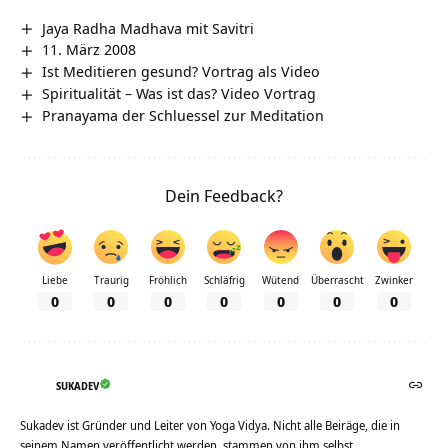
Jaya Radha Madhava mit Savitri
11. März 2008
Ist Meditieren gesund? Vortrag als Video
Spiritualität – Was ist das? Video Vortrag
Pranayama der Schluessel zur Meditation
Dein Feedback?
Liebe
Traurig
Fröhlich
Schläfrig
Wütend
Überrascht
Zwinker
0
0
0
0
0
0
0
SUKADEV
Sukadev ist Gründer und Leiter von Yoga Vidya. Nicht alle Beiräge, die in
seinem Namen veröffentlicht werden, stammen von ihm selbst.