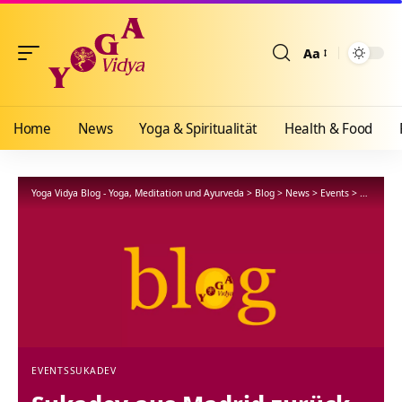
Aa
Größenänderun
Home
News
Yoga & Spiritualität
Health & Food
Yoga Vidya Blog - Yoga, Meditation und Ayurveda
>
Blog
>
News
>
Events
>
Sukadev 
EVENTS
SUKADEV