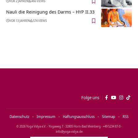
VOR 2 JAHREN
466 VIEWS
Nauli die Reinigung des Darms – HYP II.33
VOR 13 JAHREN
574 VIEWS
Folge uns
Datenschutz
Impressum
Haftungsausschluss
Sitemap
RSS
© 2026 Yoga Vidya e.V. · Yogaweg 7 · 32805 Horn‑Bad Meinberg · +49 5234 87‑0 ·
info@yoga‑vidya.de