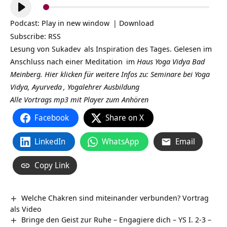
Audio-
Player
Podcast:
Play in new window
|
Download
Subscribe:
RSS
Lesung von
Sukadev
als Inspiration des Tages. Gelesen im
Anschluss nach einer
Meditation
im
Haus Yoga Vidya Bad
Meinberg.
Hier klicken für weitere Infos zu: Seminare bei Yoga
Vidya,
Ayurveda
,
Yogalehrer Ausbildung
Alle Vortrags mp3 mit Player zum Anhören
Facebook
Share on X
LinkedIn
WhatsApp
Email
Copy Link
Welche Chakren sind miteinander verbunden? Vortrag
als Video
Bringe den Geist zur Ruhe – Engagiere dich – YS I. 2-3 –