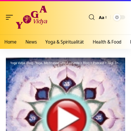
Aa
Größenänderun
Home
News
Yoga & Spiritualität
Health & Food
Yoga Vidya Blog - Yoga, Meditation und Ayurveda
>
Blog
>
Podcast
>
Tägl. Inspiration