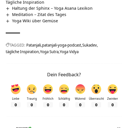
Tägliche Inspiration
Haltung der Sphinx – Yoga Asana Lexikon
Meditation – Zitat des Tages
Yoga Wiki über Gemüse
TAGGED:
Patanjali
patanjali-yoga-podcast
Sukadev
tägliche Inspiration
Yoga Sutra
Yoga Vidya
Dein Feedback?
Liebe
Traurig
Fröhlich
Schläfrig
Wütend
Überrascht
Zwinker
0
0
0
0
0
0
0