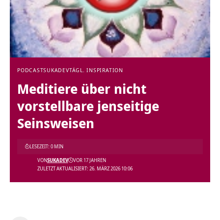
PODCAST
SUKADEV
TÄGL. INSPIRATION
Meditiere über nicht
vorstellbare jenseitige
Seinsweisen
LESEZEIT: 0 MIN
VON
SUKADEV
VOR 17 JAHREN
ZULETZT AKTUALISIERT: 26. MÄRZ 2026 10:06