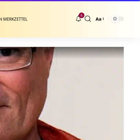
6
Aa
N MERKZETTEL
Größenänderung