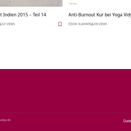
t Indien 2015 – Teil 14
Anti-Burnout Kur bei Yoga Vid
521 VIEWS
VOR 16 JAHREN
595 VIEWS
‑vidya.de
Dat