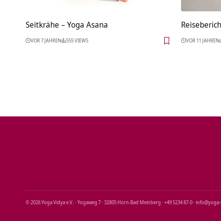
Seitkrähe – Yoga Asana
Reiseberich
VOR 7 JAHREN
555 VIEWS
VOR 11 JAHREN
© 2026 Yoga Vidya e.V. · Yogaweg 7 · 32805 Horn‑Bad Meinberg · +49 5234 87‑0 · info@yoga