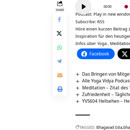
Audio-
00:00
Player
SHARE
Podcast:
Play in new wind
Subscribe:
RSS
Höre einen kurzen Beitrag 
Inspiration für den heutig
Infos über
Yoga
,
Meditatio
Facebook
Das Bringen von Mitgef
Alle Yoga Vidya Podcas
Meditation – Zitat des
Zufriedenheit – Täglich
YVS604 Hellsehen – Hel
TAGGED:
Bhagavad Gita
bha