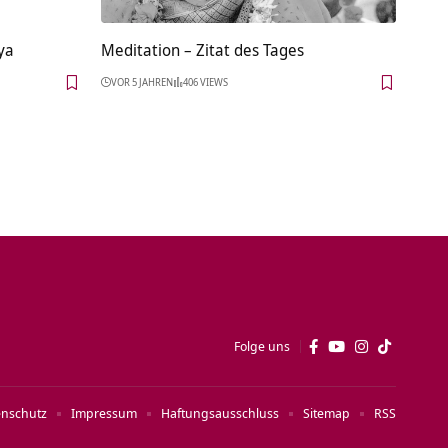
ya
Meditation – Zitat des Tages
VOR 5 JAHREN
406 VIEWS
Folge uns
enschutz
Impressum
Haftungsausschluss
Sitemap
RSS