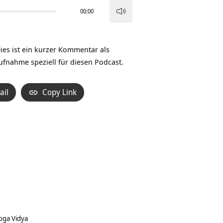
00:00
Pfeiltasten
Hoch/Runter
benutzen,
Dies ist ein kurzer Kommentar als
um
ufnahme speziell für diesen Podcast.
die
Lautstärke
ail
Copy Link
zu
regeln.
oga Vidya