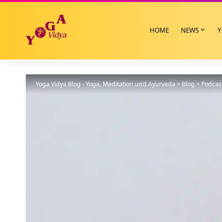
HOME
NEWS
Y
Yoga Vidya Blog - Yoga, Meditation und Ayurveda
>
Blog
>
Podcas