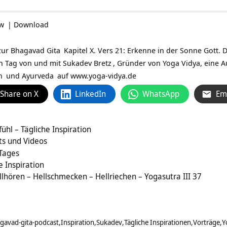
ow
|
Download
zur
Bhagavad Gita
Kapitel X. Vers 21: Erkenne in der Sonne Gott. 
en Tag von und mit
Sukadev Bretz
, Gründer von Yoga Vidya, eine A
n
und
Ayurveda
auf
www.yoga-vidya.de
Share on X
LinkedIn
WhatsApp
Em
ühl – Tägliche Inspiration
ts und Videos
 Tages
e Inspiration
lhören – Hellschmecken – Hellriechen – Yogasutra III 37
gavad-gita-podcast
Inspiration
Sukadev
Tägliche Inspirationen
Vorträge
Y