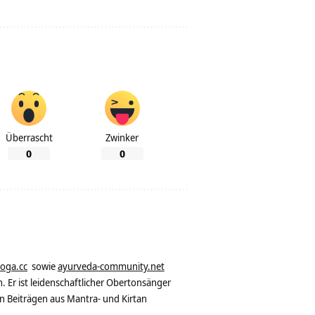
Überrascht
Zwinker
0
0
yoga.cc
sowie
ayurveda-community.net
. Er ist leidenschaftlicher Obertonsänger
n Beiträgen aus Mantra- und Kirtan