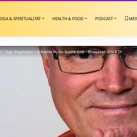
OGA & SPIRITUALITÄT
HEALTH & FOOD
PODCAST
MEI
t
>
Tägl. Inspiration
>
Erkenne in der Sonne Gott – Bhagavad Gita X 21