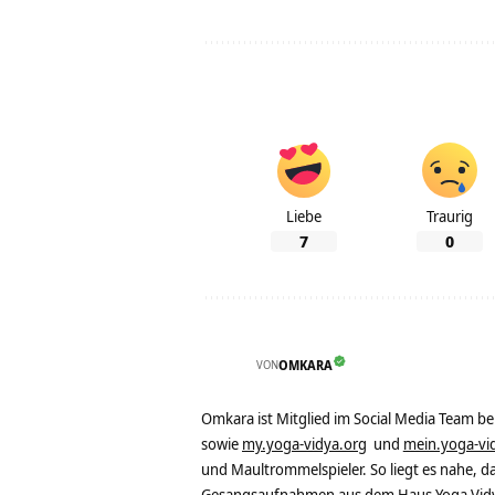
Liebe
Traurig
7
0
VON
OMKARA
Omkara ist Mitglied im Social Media Team b
sowie
my.yoga-vidya.org
und
mein.yoga-vi
und Maultrommelspieler. So liegt es nahe, 
Gesangsaufnahmen aus dem Haus Yoga Vidya