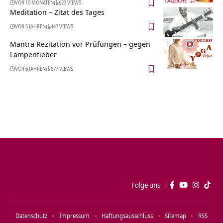
VOR 10 MONATEN
623 VIEWS
Meditation – Zitat des Tages
VOR 5 JAHREN
447 VIEWS
Mantra Rezitation vor Prüfungen – gegen
Lampenfieber
VOR 6 JAHREN
677 VIEWS
Folge uns
Datenschutz
Impressum
Haftungsausschluss
Sitemap
RSS