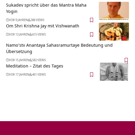
Sukadev spricht über das Mantra Maha
Yogin
VOR 9 JAHREN
388 VIEWS
Om Shri Krishna Jay mit Vishwanath
VOR 13 JAHREN
615 VIEWS
Namo’stv Anantaya Sahasramurtaye Bedeutung und
Übersetzung
VOR 15 JAHREN
582 VIEWS
Meditation – Zitat des Tages
VOR 17 JAHREN
461 VIEWS