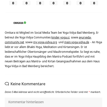
0
0
0
0
0
0
0
OMKARA
Omkara ist Mitglied im Social Media Team bei Yoga Vidya Bad Meinberg. Er
betreut die Yoga Vidya Communities
kinder-yoga.cc
sowie
ayurveda-
community.net
sowie
my.yoga-vidya.org
und
mein.yoga-vidya.de
- An Yoga
liebt er vor allem Bhakti-Yoga, Meditation und Kirtansingen. Er ist
leidenschaftlicher Obertonsänger und Maultrommelspieler. So liegt es nahe,
dass er im Yoga Vidya Hauptblog den Mantra Podcast fortführt und mit
neuen Beiträgen aus Mantra- und Kirtan Gesangsaufnahmen aus dem Haus
Yoga Vidya in Bad Meinberg bereichert.
Keine Kommentare
Deine E-Mail-Adresse wird nicht veröffentlicht.
Erforderliche Felder sind mit
*
markiert.