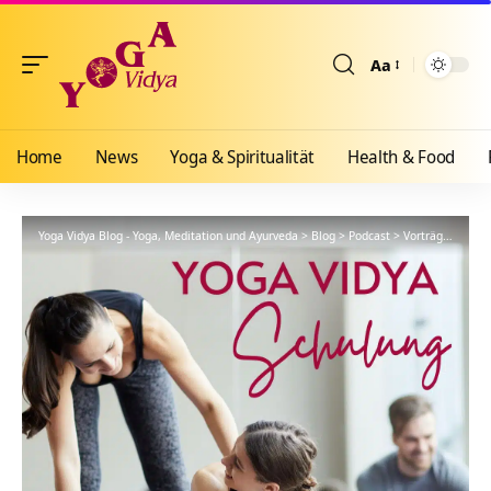
Aa
Größenänderun
Home
News
Yoga & Spiritualität
Health & Food
Yoga Vidya Blog - Yoga, Meditation und Ayurveda
>
Blog
>
Podcast
>
Vorträge
>
YVS6