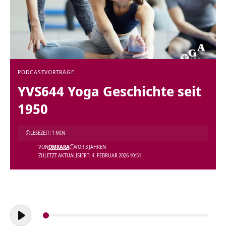
PODCAST
VORTRÄGE
YVS644 Yoga Geschichte seit
1950
LESEZEIT: 1 MIN
VON
OMKARA
VOR 3 JAHREN
ZULETZT AKTUALISIERT: 4. FEBRUAR 2026 10:51
Audio-
Player