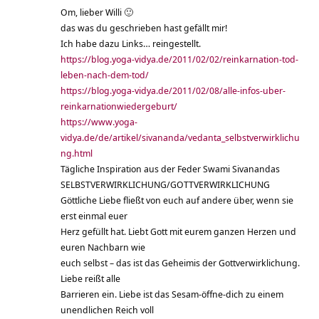
Om, lieber Willi 🙂
das was du geschrieben hast gefällt mir!
Ich habe dazu Links… reingestellt.
https://blog.yoga-vidya.de/2011/02/02/reinkarnation-tod-
leben-nach-dem-tod/
https://blog.yoga-vidya.de/2011/02/08/alle-infos-uber-
reinkarnationwiedergeburt/
https://www.yoga-
vidya.de/de/artikel/sivananda/vedanta_selbstverwirklichu
ng.html
Tägliche Inspiration aus der Feder Swami Sivanandas
SELBSTVERWIRKLICHUNG/GOTTVERWIRKLICHUNG
Göttliche Liebe fließt von euch auf andere über, wenn sie
erst einmal euer
Herz gefüllt hat. Liebt Gott mit eurem ganzen Herzen und
euren Nachbarn wie
euch selbst – das ist das Geheimis der Gottverwirklichung.
Liebe reißt alle
Barrieren ein. Liebe ist das Sesam-öffne-dich zu einem
unendlichen Reich voll