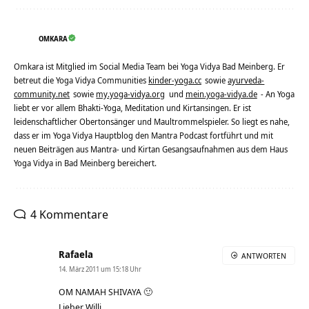
OMKARA
Omkara ist Mitglied im Social Media Team bei Yoga Vidya Bad Meinberg. Er
betreut die Yoga Vidya Communities
kinder-yoga.cc
sowie
ayurveda-
community.net
sowie
my.yoga-vidya.org
und
mein.yoga-vidya.de
- An Yoga
liebt er vor allem Bhakti-Yoga, Meditation und Kirtansingen. Er ist
leidenschaftlicher Obertonsänger und Maultrommelspieler. So liegt es nahe,
dass er im Yoga Vidya Hauptblog den Mantra Podcast fortführt und mit
neuen Beiträgen aus Mantra- und Kirtan Gesangsaufnahmen aus dem Haus
Yoga Vidya in Bad Meinberg bereichert.
4 Kommentare
Rafaela
ANTWORTEN
14. März 2011 um 15:18 Uhr
OM NAMAH SHIVAYA 🙂
Lieber Willi,