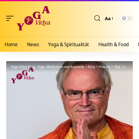
Aa
Größenänderun
Home
News
Yoga & Spiritualität
Health & Food
Yoga Vidya Blog - Yoga, Meditation und Ayurveda
>
Blog
>
Podcast
>
Tägl. Inspiration