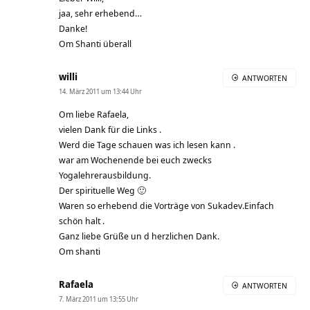
jaa, sehr erhebend…
Danke!
Om Shanti überall
willi
ANTWORTEN
14. März 2011 um 13:44 Uhr
Om liebe Rafaela,
vielen Dank für die Links .
Werd die Tage schauen was ich lesen kann .
war am Wochenende bei euch zwecks
Yogalehrerausbildung.
Der spirituelle Weg 🙂
Waren so erhebend die Vorträge von Sukadev.Einfach
schön halt .
Ganz liebe Grüße un d herzlichen Dank.
Om shanti
Rafaela
ANTWORTEN
7. März 2011 um 13:55 Uhr