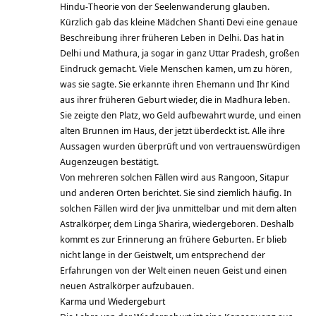
Hindu-Theorie von der Seelenwanderung glauben.
Kürzlich gab das kleine Mädchen Shanti Devi eine genaue
Beschreibung ihrer früheren Leben in Delhi. Das hat in
Delhi und Mathura, ja sogar in ganz Uttar Pradesh, großen
Eindruck gemacht. Viele Menschen kamen, um zu hören,
was sie sagte. Sie erkannte ihren Ehemann und Ihr Kind
aus ihrer früheren Geburt wieder, die in Madhura leben.
Sie zeigte den Platz, wo Geld aufbewahrt wurde, und einen
alten Brunnen im Haus, der jetzt überdeckt ist. Alle ihre
Aussagen wurden überprüft und von vertrauenswürdigen
Augenzeugen bestätigt.
Von mehreren solchen Fällen wird aus Rangoon, Sitapur
und anderen Orten berichtet. Sie sind ziemlich häufig. In
solchen Fällen wird der Jiva unmittelbar und mit dem alten
Astralkörper, dem Linga Sharira, wiedergeboren. Deshalb
kommt es zur Erinnerung an frühere Geburten. Er blieb
nicht lange in der Geistwelt, um entsprechend der
Erfahrungen von der Welt einen neuen Geist und einen
neuen Astralkörper aufzubauen.
Karma und Wiedergeburt