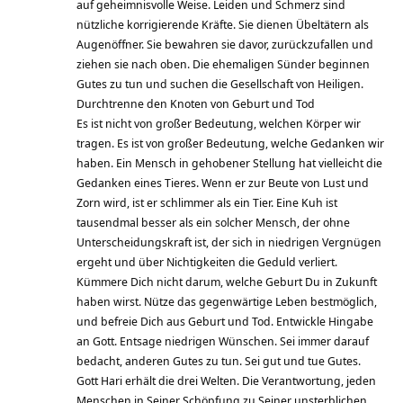
auf geheimnisvolle Weise. Leiden und Schmerz sind
nützliche korrigierende Kräfte. Sie dienen Übeltätern als
Augenöffner. Sie bewahren sie davor, zurückzufallen und
ziehen sie nach oben. Die ehemaligen Sünder beginnen
Gutes zu tun und suchen die Gesellschaft von Heiligen.
Durchtrenne den Knoten von Geburt und Tod
Es ist nicht von großer Bedeutung, welchen Körper wir
tragen. Es ist von großer Bedeutung, welche Gedanken wir
haben. Ein Mensch in gehobener Stellung hat vielleicht die
Gedanken eines Tieres. Wenn er zur Beute von Lust und
Zorn wird, ist er schlimmer als ein Tier. Eine Kuh ist
tausendmal besser als ein solcher Mensch, der ohne
Unterscheidungskraft ist, der sich in niedrigen Vergnügen
ergeht und über Nichtigkeiten die Geduld verliert.
Kümmere Dich nicht darum, welche Geburt Du in Zukunft
haben wirst. Nütze das gegenwärtige Leben bestmöglich,
und befreie Dich aus Geburt und Tod. Entwickle Hingabe
an Gott. Entsage niedrigen Wünschen. Sei immer darauf
bedacht, anderen Gutes zu tun. Sei gut und tue Gutes.
Gott Hari erhält die drei Welten. Die Verantwortung, jeden
Menschen in Seiner Schöpfung zu Seiner unsterblichen