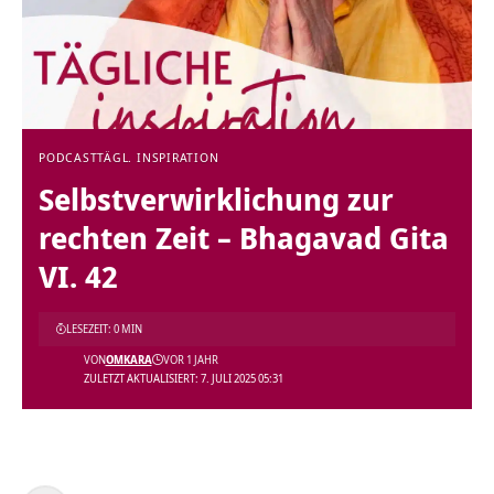
PODCAST
TÄGL. INSPIRATION
Selbstverwirklichung zur
rechten Zeit – Bhagavad Gita
VI. 42
LESEZEIT: 0 MIN
VON
OMKARA
VOR 1 JAHR
ZULETZT AKTUALISIERT: 7. JULI 2025 05:31