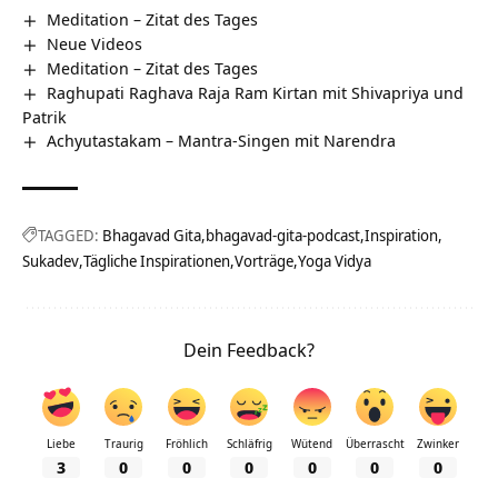
Meditation – Zitat des Tages
Neue Videos
Meditation – Zitat des Tages
Raghupati Raghava Raja Ram Kirtan mit Shivapriya und
Patrik
Achyutastakam – Mantra-Singen mit Narendra
TAGGED:
Bhagavad Gita
bhagavad-gita-podcast
Inspiration
Sukadev
Tägliche Inspirationen
Vorträge
Yoga Vidya
Dein Feedback?
Liebe
Traurig
Fröhlich
Schläfrig
Wütend
Überrascht
Zwinker
3
0
0
0
0
0
0