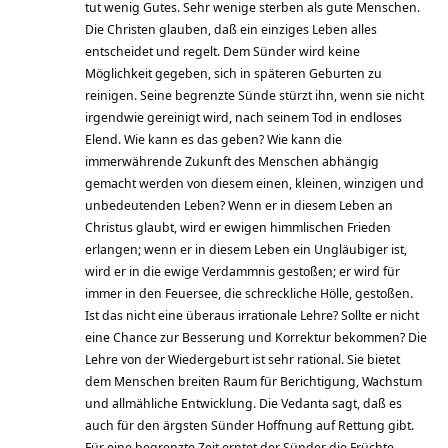
tut wenig Gutes. Sehr wenige sterben als gute Menschen.
Die Christen glauben, daß ein einziges Leben alles
entscheidet und regelt. Dem Sünder wird keine
Möglichkeit gegeben, sich in späteren Geburten zu
reinigen. Seine begrenzte Sünde stürzt ihn, wenn sie nicht
irgendwie gereinigt wird, nach seinem Tod in endloses
Elend. Wie kann es das geben? Wie kann die
immerwährende Zukunft des Menschen abhängig
gemacht werden von diesem einen, kleinen, winzigen und
unbedeutenden Leben? Wenn er in diesem Leben an
Christus glaubt, wird er ewigen himmlischen Frieden
erlangen; wenn er in diesem Leben ein Ungläubiger ist,
wird er in die ewige Verdammnis gestoßen; er wird für
immer in den Feuersee, die schreckliche Hölle, gestoßen.
Ist das nicht eine überaus irrationale Lehre? Sollte er nicht
eine Chance zur Besserung und Korrektur bekommen? Die
Lehre von der Wiedergeburt ist sehr rational. Sie bietet
dem Menschen breiten Raum für Berichtigung, Wachstum
und allmähliche Entwicklung. Die Vedanta sagt, daß es
auch für den ärgsten Sünder Hoffnung auf Rettung gibt.
Für eine begrenzte Zeit erntet der Sünder die Früchte