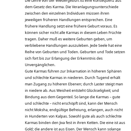
Die Lehre von der Wiedergeburt ist eine Konsequenz aus
dem Gesetz des Karma. Die Veranlagungsunterschiede
zwischen den einzelnen Individuen müssen ihren
jeweiligen früheren Handlungen entsprechen. Eine
frühere Handlung setzt eine frühere Geburt voraus. Es
können sicher nicht alle Karmas in diesem Leben Früchte
tragen. Daher muß es weitere Geburten geben, um
verbliebene Handlungen auszuleben. Jede Seele hat eine
Reihe von Geburten und Toden. Geburten und Tode setzen
sich fort bis zur Erlangung der Erkenntnis des
Unvergänglichen.
Gute Karmas führen zur Inkarnation in höheren Sphären
und schlechte Karmas in niederen. Durch Tugend erhält
man Zugang zu höheren Ebenen; durch Laster steigt man
in niedere ab. Aus Weisheit entsteht Glückseligkeit; und
Bindung aus dem Gegenteil. So lange die Karmas – gute
und schlechte – nicht erschöpft sind, kann der Mensch
nicht Moksha, endgültige Befreiung, erlangen, auch nicht
in Hunderten von Kalpas. Sowohl gute als auch schlechte
Karmas binden den Jiva fest in ihren Ketten. Die eine ist aus
Gold; die andere ist aus Eisen. Der Mensch kann solange