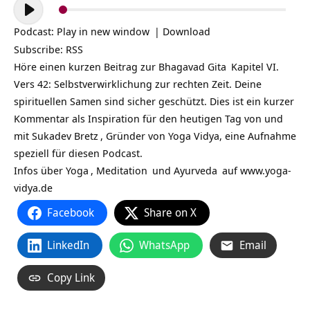
Audio-
Player
Podcast:
Play in new window
|
Download
Subscribe:
RSS
Höre einen kurzen Beitrag zur
Bhagavad Gita
Kapitel VI.
Vers 42: Selbstverwirklichung zur rechten Zeit. Deine
spirituellen Samen sind sicher geschützt. Dies ist ein kurzer
Kommentar als Inspiration für den heutigen Tag von und
mit
Sukadev Bretz
, Gründer von Yoga Vidya, eine Aufnahme
speziell für diesen Podcast.
Infos über
Yoga
,
Meditation
und
Ayurveda
auf
www.yoga-
vidya.de
Facebook
Share on X
LinkedIn
WhatsApp
Email
Copy Link