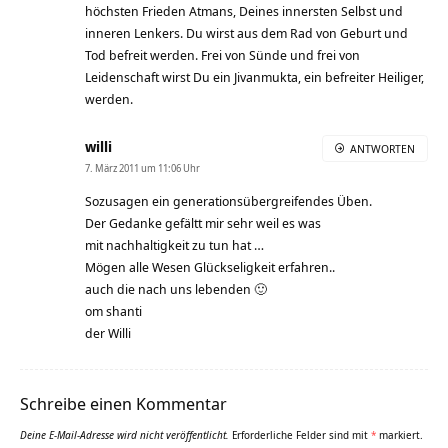
höchsten Frieden Atmans, Deines innersten Selbst und
inneren Lenkers. Du wirst aus dem Rad von Geburt und
Tod befreit werden. Frei von Sünde und frei von
Leidenschaft wirst Du ein Jivanmukta, ein befreiter Heiliger,
werden.
willi
ANTWORTEN
7. März 2011 um 11:06 Uhr
Sozusagen ein generationsübergreifendes Üben.
Der Gedanke gefältt mir sehr weil es was
mit nachhaltigkeit zu tun hat …
Mögen alle Wesen Glückseligkeit erfahren..
auch die nach uns lebenden 🙂
om shanti
der Willi
Schreibe einen Kommentar
Deine E-Mail-Adresse wird nicht veröffentlicht.
Erforderliche Felder sind mit
*
markiert.