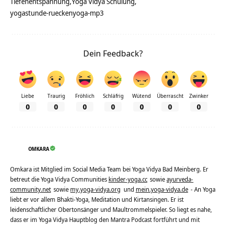
Tiefenentspannung
Yoga Vidya Schulung
yogastunde-rueckenyoga-mp3
Dein Feedback?
Liebe
Traurig
Fröhlich
Schläfrig
Wütend
Überrascht
Zwinker
0
0
0
0
0
0
0
OMKARA
Omkara ist Mitglied im Social Media Team bei Yoga Vidya Bad Meinberg. Er
betreut die Yoga Vidya Communities
kinder-yoga.cc
sowie
ayurveda-
community.net
sowie
my.yoga-vidya.org
und
mein.yoga-vidya.de
- An Yoga
liebt er vor allem Bhakti-Yoga, Meditation und Kirtansingen. Er ist
leidenschaftlicher Obertonsänger und Maultrommelspieler. So liegt es nahe,
dass er im Yoga Vidya Hauptblog den Mantra Podcast fortführt und mit