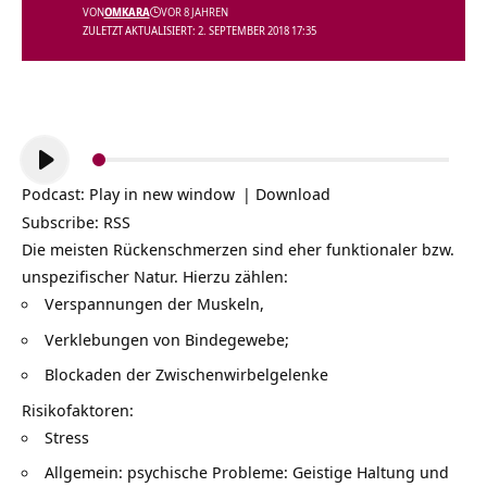
VON
OMKARA
VOR 8 JAHREN
ZULETZT AKTUALISIERT: 2. SEPTEMBER 2018 17:35
Audio-
Player
Podcast:
Play in new window
|
Download
Subscribe:
RSS
Die meisten Rückenschmerzen sind eher funktionaler bzw.
unspezifischer Natur. Hierzu zählen:
Verspannungen der Muskeln,
Verklebungen von Bindegewebe;
Blockaden der Zwischenwirbelgelenke
Risikofaktoren:
Stress
Allgemein: psychische Probleme: Geistige Haltung und